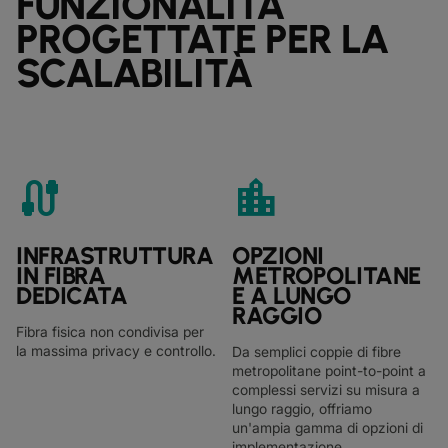
FUNZIONALITÀ
PROGETTATE PER LA
SCALABILITÀ
cable
location_city
INFRASTRUTTURA
OPZIONI
IN FIBRA
METROPOLITANE
DEDICATA
E A LUNGO
RAGGIO
Fibra fisica non condivisa per
la massima privacy e controllo.
Da semplici coppie di fibre
metropolitane point-to-point a
complessi servizi su misura a
lungo raggio, offriamo
un'ampia gamma di opzioni di
implementazione.