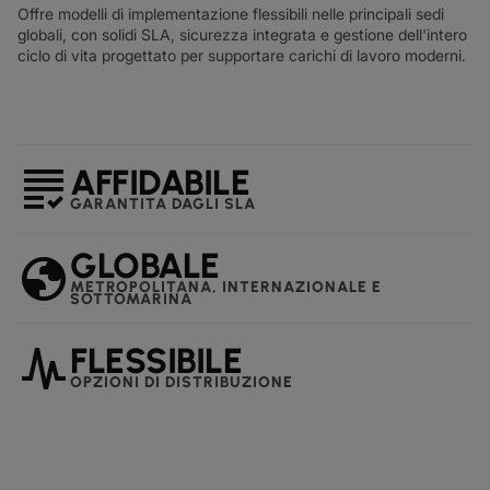
Offre modelli di implementazione flessibili nelle principali sedi
globali, con solidi SLA, sicurezza integrata e gestione dell'intero
ciclo di vita progettato per supportare carichi di lavoro moderni.
grading
AFFIDABILE
GARANTITA DAGLI SLA
GLOBALE
globe
METROPOLITANA, INTERNAZIONALE E
SOTTOMARINA
planner_review
FLESSIBILE
OPZIONI DI DISTRIBUZIONE