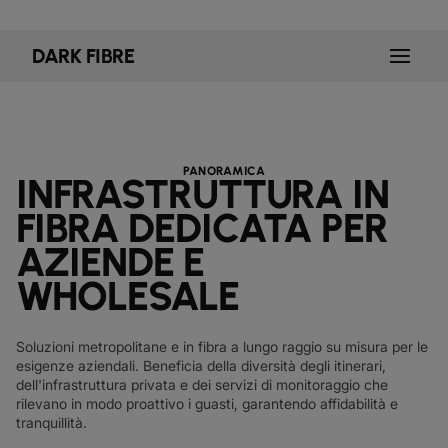
SCHEDE TECNICHE
PER SETTORE
documenti
I NOSTRI CLIENTI DIGITALI
SCOPRI
IP TRANSITO
globe_book
MANIFATTURIERO
factory
RETAIL
shoppingmode
NEWSLETTER
podcast
DARK FIBRE
MAPPA DI RETE
mappa
ETHERNET
FARMACEUTICO
Pill
MERCATI DEI CAPITALI
monitor
STATO DELLA RETE
network_check
SCHEDE TECNICHE
docs
DEDICATED CLOUD ACCESS
VENDITA AL DETTAGLIO
shoppingmode
COMMERCIO ALL'INGROSSO
3p
I NOSTRI PARTNER
handshake
NETWORK AS A SERVICE
DIFESA
castle
MERCATI DEI CAPITALI
account_balance
PANORAMICA
RETI SU AMPIA SCALA
INFRASTRUTTURA IN
TRASPORTI E LOGISTICA
delivery_truck_speed
VPN IP
WHOLESALE E HYPERSCALER
FIBRA DEDICATA PER
warehouse
SOLUZIONI CPE
AZIENDE E
WHOLESALE
SD?WAN + SASE
LAN + WIRELESS LAN
Soluzioni metropolitane e in fibra a lungo raggio su misura per le
TUTTI I SERVIZI DI RETE
esigenze aziendali. Beneficia della diversità degli itinerari,
dell'infrastruttura privata e dei servizi di monitoraggio che
rilevano in modo proattivo i guasti, garantendo affidabilità e
tranquillità.