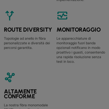
alt_route
monitor_heart
ROUTE DIVERSITY
MONITORAGGIO
Topologie ad anello in fibra
Le apparecchiature di
personalizzate e diversità dei
monitoraggio fuori banda
percorsi garantita.
opzionali notificano in modo
proattivo i guasti, consentendo
una rapida risoluzione senza
test in loco.
graph_3
ALTAMENTE
CONFORME
La nostra fibra monomodale