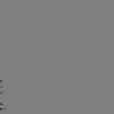
le
it
un
ux
eant