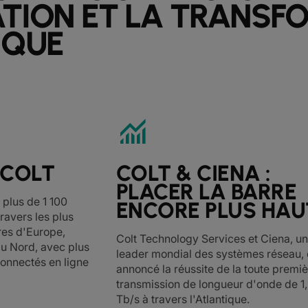
TION ET LA TRANSF
IQUE
monitoring
 COLT
COLT & CIENA :
PLACER LA BARRE
plus de 1 100
ENCORE PLUS HAU
ravers les plus
res d'Europe,
Colt Technology Services et Ciena, un
du Nord, avec plus
leader mondial des systèmes réseau, 
onnectés en ligne
annoncé la réussite de la toute premi
transmission de longueur d'onde de 1
Tb/s à travers l'Atlantique.