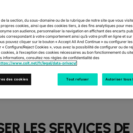
COLT + CIENA
 de la section, du sous-domaine ou de la rubrique de notre site que vous visite
ent ensemble pour améliorer les normes du secteur, répondr
s propres cookies, ainsi que des cookies tiers, à des fins analytiques pour me
de demain et favoriser des niveaux inédits d'interopérabilit
onyme son audience, personnaliser la navigation en affichant des encarts publ
és correspondant à votre comportement ainsi qu’à votre profil en ligne et sur
us pouvez cliquer sur le bouton « Accept All And Continue » ou configurer les
r « Configure/Reject Cookies », vous avez la possibilité de configurer ou de rej
s cookies, à l’exception des cookies nécessaires au bon fonctionnement du sit
NOUS CONTACTER
 informations, consultez nos règles de confidentialité des
https://www.colt.net/fr/legal/data-privacy/
res des cookies
Tout refuser
Autoriser tous 
SER LES SERVICES D