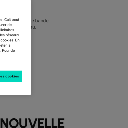
z, Colt peut
e aux demandes de bande
surer de
é réseau à réseau.
icitaires
 les réseaux
 cookies. En
eter la
e. Pour de
les cookies
E NOUVELLE