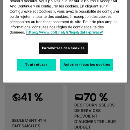
réseaux sociaux. Vous pouvez cliquer sur le bouton « Accept All
FONCTIONNENT SANS
And Continue » ou configurer les cookies. En cliquant sur «
LE MOINDRE SOUCI
Configure/Reject Cookies », vous avez la possibilité de configurer
ou de rejeter la totalité des cookies, à l’exception des cookies
nécessaires au bon fonctionnement du site. Pour de plus amples
informations, consultez nos règles de confidentialité des
Les réseaux mondiaux ne doivent pas être compliqués. Gérer
données.
https://www.colt.net/fr/legal/data-privacy/
plusieurs fournisseurs augmente les coûts, ralentit les livraisons
et rend le support difficile. Grâce à des décennies d’expérience
avec les fournisseurs et dans différentes zones géographiques,
Paramètres des cookies
nous simplifions la complexité avec des réseaux légers, agiles,
durables et conformes.
Tout refuser
Autoriser tous les cookies
41 %
70 %
globe_location_pin
wallet
DES FOURNISSEURS
DE SERVICES
PRÉVOIENT
SEULEMENT 41 %
D'AUGMENTER LEUR
ONT SAISI LES
BUDGET