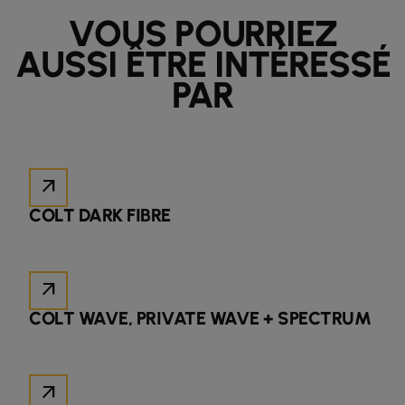
VOUS POURRIEZ
AUSSI ÊTRE INTÉRESSÉ
PAR
arrow_outward
COLT DARK FIBRE
arrow_outward
COLT WAVE, PRIVATE WAVE + SPECTRUM
arrow_outward