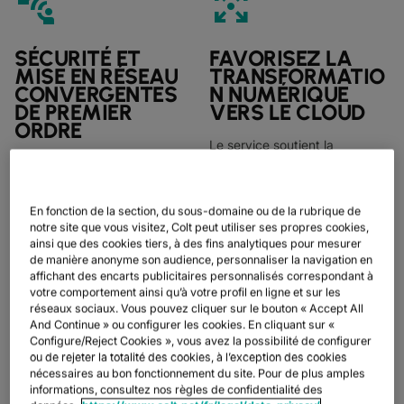
connect_without_contact
arrows_output
SÉCURITÉ ET
FAVORISEZ LA
MISE EN RÉSEAU
TRANSFORMATIO
CONVERGENTES
N NUMÉRIQUE
DE PREMIER
VERS LE CLOUD
ORDRE
Le service soutient la
transformation numérique et la
Le partenaire de Colt pour
migration de nos clients vers
SSE, Zscaler, est le leader
les services cloud, avec la
incontesté du marché de la
En fonction de la section, du sous-domaine ou de la rubrique de
sécurité des données et la
sécurité dans le cloud depuis
notre site que vous visitez, Colt peut utiliser ses propres cookies,
sécurité d'accès intégrées
plus de dix ans. Il possède une
ainsi que des cookies tiers, à des fins analytiques pour mesurer
pour chaque utilisateur à toute
expérience opérationnelle
de manière anonyme son audience, personnaliser la navigation en
application cloud ou SaaS
éprouvée et les services de
affichant des encarts publicitaires personnalisés correspondant à
hyperscale, tout en prenant en
sécurité cloud les plus
votre comportement ainsi qu’à votre profil en ligne et sur les
charge l'accès Zero Trust aux
complets du marché.
réseaux sociaux. Vous pouvez cliquer sur le bouton « Accept All
applications existantes.
And Continue » ou configurer les cookies. En cliquant sur «
Configure/Reject Cookies », vous avez la possibilité de configurer
charger
ou de rejeter la totalité des cookies, à l’exception des cookies
nécessaires au bon fonctionnement du site. Pour de plus amples
informations, consultez nos règles de confidentialité des