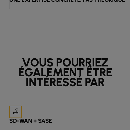
VOUS POURRIEZ
ÉGALEMENT ÊTRE
INTÉRESSÉ PAR
router
SD-WAN + SASE