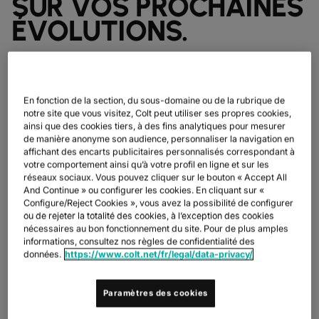
SUR VOS PROCHAINES
ÉVOLUTIONS.
L’IA, l’automatisation et les analyses en temps réel transforment
la manière dont les organisations opèrent. Mais elles mettent
aussi en évidence les limites de votre réseau existant. Ce qui
En fonction de la section, du sous-domaine ou de la rubrique de
fonctionnait auparavant crée désormais des frictions :
notre site que vous visitez, Colt peut utiliser ses propres cookies,
ralentissement des équipes, augmentation des charges
ainsi que des cookies tiers, à des fins analytiques pour mesurer
opérationnelles et moins d’agilité. Nous vous aidons à progresser
de manière anonyme son audience, personnaliser la navigation en
de manière pragmatique et sécurisée, en optimisant votre
affichant des encarts publicitaires personnalisés correspondant à
environnement actuel tout en vous préparant pour l’avenir.
votre comportement ainsi qu’à votre profil en ligne et sur les
réseaux sociaux. Vous pouvez cliquer sur le bouton « Accept All
And Continue » ou configurer les cookies. En cliquant sur «
Configure/Reject Cookies », vous avez la possibilité de configurer
ou de rejeter la totalité des cookies, à l’exception des cookies
nécessaires au bon fonctionnement du site. Pour de plus amples
informations, consultez nos règles de confidentialité des
75%
50%
stacks
payments
données.
https://www.colt.net/fr/legal/data-privacy/
D’ICI 2028, 75 % DES
D’ICI 2029, 50 % DES
CHARGES DE TRAVAIL
ENTREPRISES DU
Paramètres des cookies
D’IA EN ENTREPRISE
G2000 SUBIRONT DES
SERONT DÉPLOYÉES
PERTES CUMULÉES