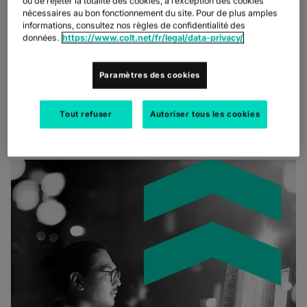
ou de rejeter la totalité des cookies, à l’exception des cookies
nécessaires au bon fonctionnement du site. Pour de plus amples
informations, consultez nos règles de confidentialité des
BLOG
données.
https://www.colt.net/fr/legal/data-privacy/
Comment la sécurité stimule la
Paramètres des cookies
transformation des réseaux
Tout refuser
Autoriser tous les cookies
PAUL MORRISON
February, 2026