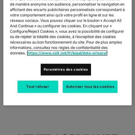
FICHES TECHNIQUES
PAR SECTEUR D'ACTIVITÉ
docs
Brendan holds a bachelor’s degree from Wesleyan University, an
de manière anonyme son audience, personnaliser la navigation en
NOS CLIENTS DIGITAUX
DÉCOUVRIR
TRANSIT IP
globe_book
MBA from Yale, and is a CFA.
affichant des encarts publicitaires personnalisés correspondant à
L'INDUSTRIE MANUFACTURIÈRE
factory
COMMERCE DE DÉTAIL
shoppingmode
LETTRES D'INFORMATION
podcasts
votre comportement ainsi qu’à votre profil en ligne et sur les
CARTE DU RÉSEAU
map
ETHERNET
réseaux sociaux. Vous pouvez cliquer sur le bouton « Accept All
L'INDUSTRIE PHARMACEUTIQUE
pill
MARCHÉS DES CAPITAUX
monitor
And Continue » ou configurer les cookies. En cliquant sur «
ÉTAT DU RÉSEAU
network_check
FICHES TECHNIQUES
Docs
Configure/Reject Cookies », vous avez la possibilité de configurer
DEDICATED CLOUD ACCESS
BACK TO LEADERSHIP
COMMERCE DE DÉTAIL
shoppingmode
ou de rejeter la totalité des cookies, à l’exception des cookies
VENTE EN GROS
3p
NOS PARTENAIRES
handshake
nécessaires au bon fonctionnement du site. Pour de plus amples
NETWORK AS A SERVICE
L'INDUSTRIE DE DÉFENSE
castle
informations, consultez nos règles de confidentialité des
MARCHÉS FINANCIERS
account_balance
données.
https://www.colt.net/fr/legal/data-privacy/
RÉSEAU ÉTENDU
TRANSPORT & LOGISTIQUE
delivery_truck_speed
VPN IP
WHOLESALE ET HYPERSCALEURS
shopping_cart
Paramètres des cookies
SOLUTIONS CPE
SD WAN + SASE
Tout refuser
Autoriser tous les cookies
LAN + LAN SANS FIL
TOUS LES SERVICES RÉSEAU