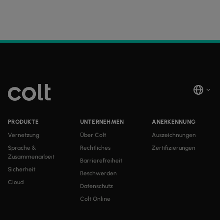
SD-WAN + SASE
LAN + DRAHTLOSES LAN
ALLE NETZWERKDIENSTE
PRODUKTE
UNTERNEHMEN
ANERKENNUNG
Vernetzung
Über Colt
Auszeichnungen
Sprache &
Rechtliches
Zertifizierungen
Zusammenarbeit
Barrierefreiheit
Sicherheit
Beschwerden
Cloud
Datenschutz
Colt Online