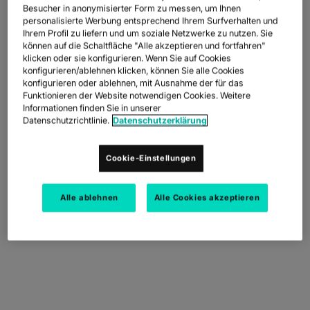
Besucher in anonymisierter Form zu messen, um Ihnen
Brendan holds a bachelor’s degree from Wesleyan University, an
IP‑TRANSIT
globe_book
personalisierte Werbung entsprechend Ihrem Surfverhalten und
MBA from Yale, and is a CFA.
Ihrem Profil zu liefern und um soziale Netzwerke zu nutzen. Sie
ENTDECKEN
können auf die Schaltfläche "Alle akzeptieren und fortfahren"
NETZWERK‑KARTE
klicken oder sie konfigurieren. Wenn Sie auf Cookies
map
konfigurieren/ablehnen klicken, können Sie alle Cookies
konfigurieren oder ablehnen, mit Ausnahme der für das
BACK TO LEADERSHIP
DATENBLÄTTER
docs
Funktionieren der Website notwendigen Cookies. Weitere
Informationen finden Sie in unserer
UNSERE PARTNER
handshake
Datenschutzrichtlinie.
Datenschutzerklärung
KAPITALMÄRKTE
account_balance
Cookie-Einstellungen
GROSSHANDEL & HYPERSCALER
Warehouse
Alle ablehnen
Alle Cookies akzeptieren
DIGITALE
NETZWERK
SPRACHE & UC
SICHERHEIT
GLOBALE PLATTFORM
DIENSTLEISTUNGEN
INFRASTRUKTURNETZDIENSTE
Wir vereinen Ihr digitales Ökosystem in einer sicheren, intelligenten
UNSER NETZWERK
PARTNER
ESG
UNSER TEAM
REALE ERGEBNISSE
Plattform.
DUNKLE GLASFASER
RESSOURCEN
Intelligente Lösungen, die das Verbinden, Skalieren und Wachsen
UNSER NETZWERK
map