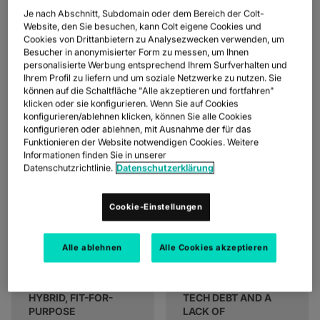
DON'T WEATHER
SD-WAN + SASE
Je nach Abschnitt, Subdomain oder dem Bereich der Colt-
CHANGE. THRIVE IN IT.
Website, den Sie besuchen, kann Colt eigene Cookies und
LAN + DRAHTLOSES LAN
Cookies von Drittanbietern zu Analysezwecken verwenden, um
Besucher in anonymisierter Form zu messen, um Ihnen
ALLE NETZWERKDIENSTE
personalisierte Werbung entsprechend Ihrem Surfverhalten und
How can you prepare for the future when you don't know what
Ihrem Profil zu liefern und um soziale Netzwerke zu nutzen. Sie
it looks like?
können auf die Schaltfläche "Alle akzeptieren und fortfahren"
Build digital infrastructure that's equipped to deal with future
klicken oder sie konfigurieren. Wenn Sie auf Cookies
disruption and new opportunities, and moves your people and
konfigurieren/ablehnen klicken, können Sie alle Cookies
processes forward too.
konfigurieren oder ablehnen, mit Ausnahme der für das
Funktionieren der Website notwendigen Cookies. Weitere
Informationen finden Sie in unserer
Datenschutzrichtlinie.
Datenschutzerklärung
Cookie-Einstellungen
75%
50%
network_intelligence
money_bag
BY 2028, 75% OF
BY 2029, 50% OF THE
Alle ablehnen
Alle Cookies akzeptieren
ENTERPRISE AI
G2000 WILL SUFFER
WORKLOADS WILL BE
COMBINED LOSSES
DEPLOYED ON
OVER $100B DUE TO
HYBRID, FIT-FOR-
TECH DEBT AND A
PURPOSE
LACK OF