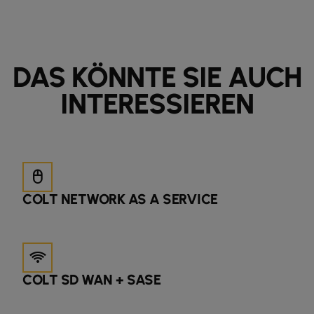
DAS KÖNNTE SIE AUCH
INTERESSIEREN
mouse
COLT NETWORK AS A SERVICE
android_wifi_4_bar
COLT SD WAN + SASE