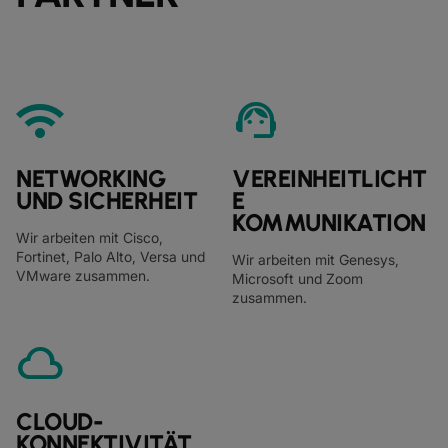
wifi
support_agent
NETWORKING
VEREINHEITLICHT
UND SICHERHEIT
E
KOMMUNIKATION
Wir arbeiten mit Cisco,
Fortinet, Palo Alto, Versa und
Wir arbeiten mit Genesys,
VMware zusammen.
Microsoft und Zoom
zusammen.
cloud
CLOUD-
KONNEKTIVITÄT