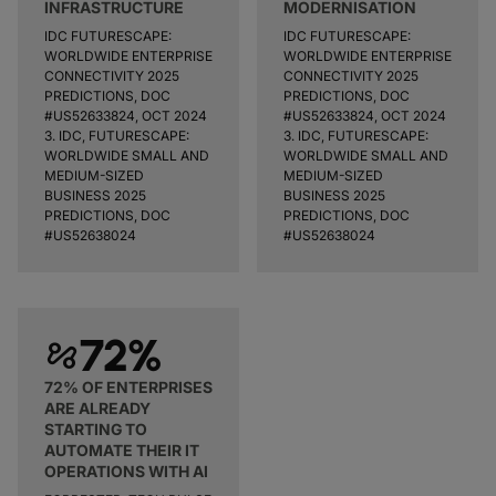
INFRASTRUCTURE
MODERNISATION
IDC FUTURESCAPE:
IDC FUTURESCAPE:
WORLDWIDE ENTERPRISE
WORLDWIDE ENTERPRISE
CONNECTIVITY 2025
CONNECTIVITY 2025
PREDICTIONS, DOC
PREDICTIONS, DOC
#US52633824, OCT 2024
#US52633824, OCT 2024
3. IDC, FUTURESCAPE:
3. IDC, FUTURESCAPE:
WORLDWIDE SMALL AND
WORLDWIDE SMALL AND
MEDIUM-SIZED
MEDIUM-SIZED
BUSINESS 2025
BUSINESS 2025
PREDICTIONS, DOC
PREDICTIONS, DOC
#US52638024
#US52638024
72%
automation
72% OF ENTERPRISES
ARE ALREADY
STARTING TO
AUTOMATE THEIR IT
OPERATIONS WITH AI