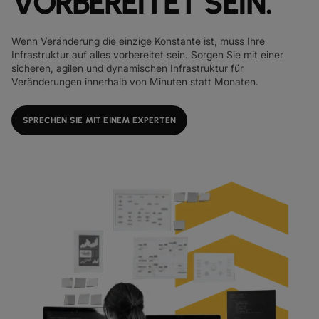
VORBEREITET SEIN.
IP‑TRANSIT
globe_book
ENTDECKEN
Wenn Veränderung die einzige Konstante ist, muss Ihre
Infrastruktur auf alles vorbereitet sein. Sorgen Sie mit einer
NETZWERK‑KARTE
map
sicheren, agilen und dynamischen Infrastruktur für
Veränderungen innerhalb von Minuten statt Monaten.
DATENBLÄTTER
docs
UNSERE PARTNER
handshake
SPRECHEN SIE MIT EINEM EXPERTEN
KAPITALMÄRKTE
account_balance
GROSSHANDEL & HYPERSCALER
Warehouse
DIGITALE
NETZWERK
SPRACHE & UC
SICHERHEIT
GLOBALE PLATTFORM
DIENSTLEISTUNGEN
INFRASTRUKTURNETZDIENSTE
Wir vereinen Ihr digitales Ökosystem in einer sicheren, intelligenten
UNSER NETZWERK
PARTNER
ESG
UNSER TEAM
REALE ERGEBNISSE
Plattform.
DUNKLE GLASFASER
RESSOURCEN
Intelligente Lösungen, die das Verbinden, Skalieren und Wachsen
UNSER NETZWERK
map