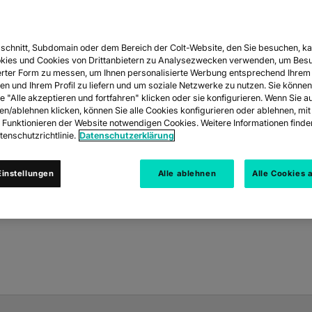
EREN.
schnitt, Subdomain oder dem Bereich der Colt-Website, den Sie besuchen, ka
kies und Cookies von Drittanbietern zu Analysezwecken verwenden, um Besu
rter Form zu messen, um Ihnen personalisierte Werbung entsprechend Ihrem
s bereit ist.
en und Ihrem Profil zu liefern und um soziale Netzwerke zu nutzen. Sie können
e "Alle akzeptieren und fortfahren" klicken oder sie konfigurieren. Wenn Sie a
eigende Kosten,
ren/ablehnen klicken, können Sie alle Cookies konfigurieren oder ablehnen, m
ngen zu überstehen
s Funktionieren der Website notwendigen Cookies. Weitere Informationen finden
enschutzrichtlinie.
Datenschutzerklärung
instellungen
Alle ablehnen
Alle Cookies 