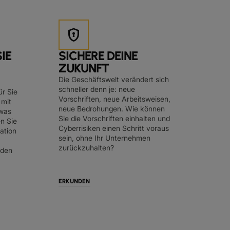
encrypted
IE
SICHERE DEINE
ZUKUNFT
Die Geschäftswelt verändert sich
schneller denn je: neue
ür Sie
Vorschriften, neue Arbeitsweisen,
 mit
neue Bedrohungen. Wie können
was
Sie die Vorschriften einhalten und
n Sie
Cyberrisiken einen Schritt voraus
vation
sein, ohne Ihr Unternehmen
zurückzuhalten?
eden
ERKUNDEN