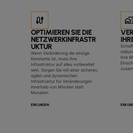
cable
home_wor
OPTIMIEREN SIE DIE
VER
NETZWERKINFRASTR
IHR
UKTUR
Schaff
reibun
Wenn Veränderung die einzige
Ihre M
Konstante ist, muss Ihre
Einsc
Infrastruktur auf alles vorbereitet
zusam
sein. Sorgen Sie mit einer sicheren,
agilen und dynamischen
Infrastruktur für Veränderungen
innerhalb von Minuten statt
Monaten.
ERKUNDEN
ERKUN