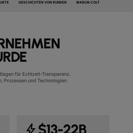
UKTE
GESCHICHTEN VON KUNDEN
WARUM COLT
ERNEHMEN
URDE
ndlagen für Echtzeit-Transparenz.
n, Prozessen und Technologien
$13-22B
bolt