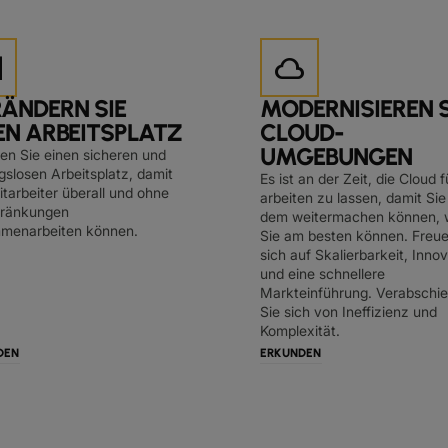
k
cloud
ÄNDERN SIE
MODERNISIEREN S
EN ARBEITSPLATZ
CLOUD-
UMGEBUNGEN
en Sie einen sicheren und
gslosen Arbeitsplatz, damit
Es ist an der Zeit, die Cloud f
itarbeiter überall und ohne
arbeiten zu lassen, damit Sie
hränkungen
dem weitermachen können, 
menarbeiten können.
Sie am besten können. Freue
sich auf Skalierbarkeit, Inno
und eine schnellere
Markteinführung. Verabschi
Sie sich von Ineffizienz und
Komplexität.
DEN
ERKUNDEN