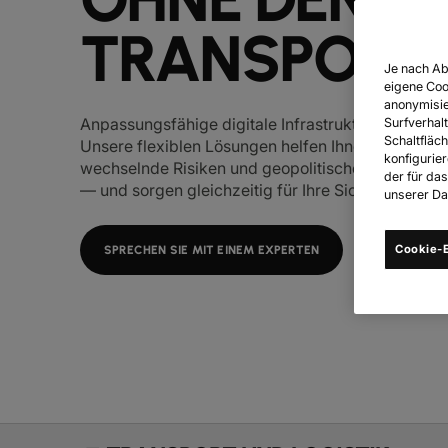
TRANSPORTI
Je nach Ab
eigene Coo
anonymisie
Anpassungsfähige digitale Infrastruktur, die für alle
Surfverhalt
Schaltfläch
Unsere flexiblen Lösungen helfen Ihnen dabei, st
konfigurie
wechselnde Risiken und geopolitische Entwicklu
der für da
— und sorgen gleichzeitig für Ihre Sicherheit.
unserer Dat
Cookie-E
SPRECHEN SIE MIT EINEM EXPERTEN