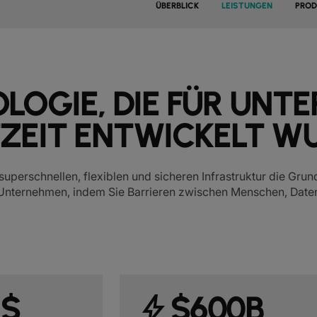
ÜBERBLICK
LEISTUNGEN
PROD
LOGIE, DIE FÜR UNT
TZEIT ENTWICKELT W
 superschnellen, flexiblen und sicheren Infrastruktur die Gru
 Unternehmen, indem Sie Barrieren zwischen Menschen, Date
 $
$600B
bolt