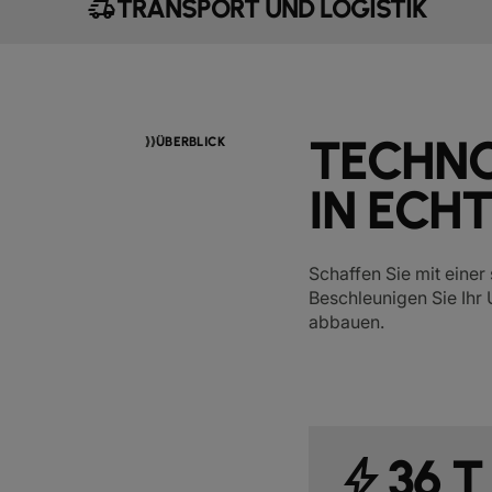
delivery_truck_speed
TRANSPORT UND LOGISTIK
TECHNO
ÜBERBLICK
IN ECH
Schaffen Sie mit einer
Beschleunigen Sie Ihr
abbauen.
36 T
bolt