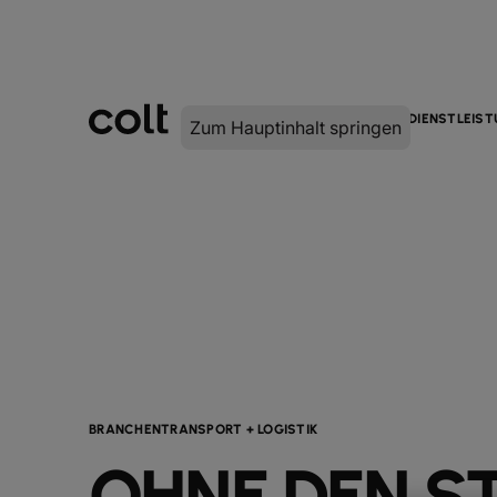
INFRASTRUKTUR
DIGITAL
DIENSTLEIS
Zum Hauptinhalt springen
BRANCHEN
TRANSPORT + LOGISTIK
OHNE DEN S