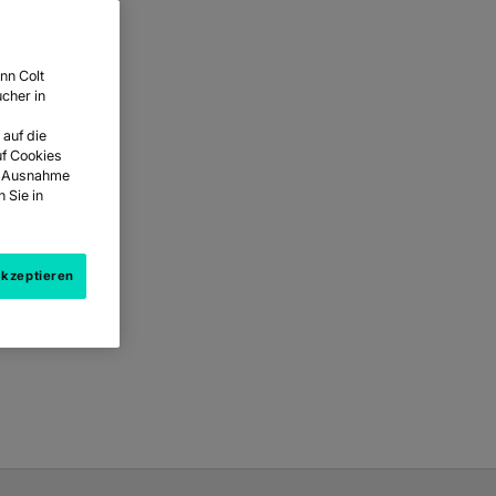
nn Colt
cher in
 auf die
uf Cookies
it Ausnahme
 Sie in
akzeptieren