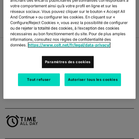
affichant des encarts publicitaires personnalisés correspondant à
votre comportement ainsi qu’à votre profil en ligne et sur les
réseaux sociaux. Vous pouvez cliquer sur le bouton « Accept All
And Continue » ou configurer les cookies. En cliquant sur «
Configure/Reject Cookies », vous avez la possibilité de configurer
ou de rejeter la totalité des cookies, à l’exception des cookies
nécessaires au bon fonctionnement du site. Pour de plus amples
informations, consultez nos règles de confidentialité des
données.
https://www.colt.net/fr/legal/data-privacy/
Paramètres des cookies
OVERVIEW
Tout refuser
Autoriser tous les cookies
LOCATION
location_on
MARRIOTT HARBOR BEACH RESORT + SPA,
FORT LAUDERDALE, FLORIDA
alarm
TIME
ALL DAY