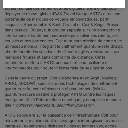
Londres, le 14 avril 2026
– Colt Technology Services (Colt),
acteur mondial des infrastructures digitales, a été choisi pour
déployer le réseau global d’A&K Travel Group (AKTG) et de son
portefeuille de marques de voyage emblématiques, parmi
lesquelles Abercrombie & Kent, Crystal et Cox & Kings. Présent
dans plus de 100 pays, le groupe s’appuie sur une connectivité
internationale hautement sécurisée pour relier ses clients, ses
équipes et ses partenaires. Colt aura pour mission de construire
un réseau mondial intégrant le chiffrement quantum‑safe d’Arqit,
afin de fournir des solutions de sécurité agiles, résistantes aux
menaces futures et sans contrainte de distance. Cette
architecture offrira à AKTG une base réseau résiliente et
interconnectée pour soutenir l’ensemble de ses opérations.
Dans le cadre du projet, Colt collaborera avec Arqit (Nasdaq :
ARQQ, ARQQW), spécialiste des technologies de chiffrement
quantum‑safe, pour déployer un réseau étendu (WAN)
quantum‑secure destiné à protéger AKTG contre les risques
émergents liés à l’informatique quantique, y compris la menace
dite «
collecter maintenant, déchiffrer plus tard
».
AKTG s’appuiera sur la puissance de l’infrastructure Colt pour
réinventer la manière dont les voyageurs interagissent avec ses
marques : expériences digitales fluides et immersives, accès