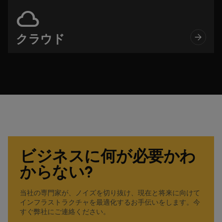
cloud
クラウド
ビジネスに何が必要かわ
からない?
当社の専門家が、ノイズを切り抜け、現在と将来に向けて
インフラストラクチャを最適化するお手伝いをします。今
すぐ弊社にご連絡ください。