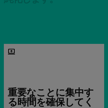
computer_arrow_up
重要なことに集中す
る時間を確保してく