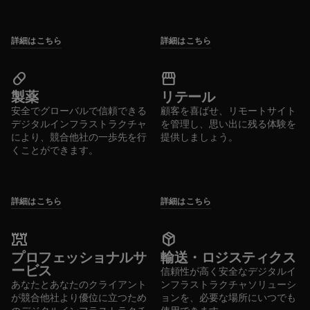
詳細はこちら
詳細はこちら
pill
storefront
製薬
リテール
安全でグローバルで信頼できる
顧客を喜ばせ、リモートサイト
デジタルインフラストラクチャ
を管理し、思い出に残る体験を
により、競合他社の一歩先を行
提供しましょう。
くことができます。
詳細はこちら
詳細はこちら
fort
package_2
プロフェッショナルサ
輸送・ロジスティクス
ービス
信頼性が高く安全なデジタルイ
あなたとあなたのクライアント
ンフラストラクチャソリューシ
が競合他社より優位に立つため
ョンを、必要な場所にいつでも