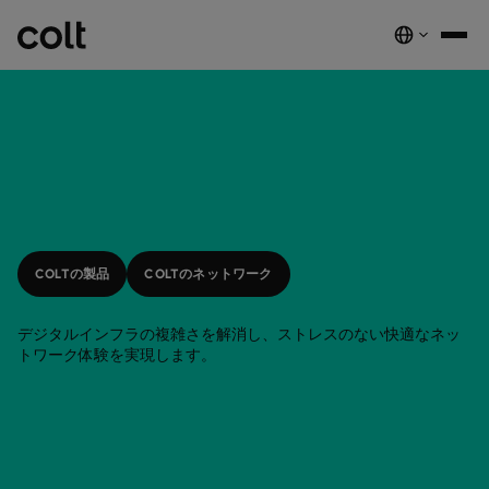
INFRA
スケーラブルなインフラストラクチャ
DIGITAL
AIエコノミーを支える。世界中にスマートでセキュアな接続を提供し
ネットワーク
音声サービス
セキュリティ
グローバルプラットフォーム
ます。
サービス
ネットワーク基盤サービス
デジタルエコシステムを、安全でインテリジェントな単一プラットフ
COLTのネットワーク​
パートナープログラムのご紹介​
ESG
実績と成果
ォームに統合します。
COLTの製品
COLTのネットワーク
注目の製品
ダークファイバー
COLTのカルチャー​
資源
接続・拡張・成長をシンプルにするインテリジェントソリューショ
ダークファイバー
ン。
詳しく見る
インサイト
newsmode
ラックコロケーション
会社概要
fingerprint
デジタルインフラの複雑さを解消し、ストレスのない快適なネッ
NETWORK-AS-A-SERVICE
ソリューション
スペクトラム
nest_true_radiant
トワーク体験を実現します。
顧客事例
auto_stories
ケージコロケーション
事業内容
home
職場環境を変革する
home_work
イーサネット
COLT WAVE(専用線)
接続サービス​
ニュースルーム
news
COLTのネットワーク
map
インフラの最適化を実現
cable
専用インターネットアクセス
IP トランジット
globe_book
卸売SIP
ドキュメンテーション
network_intelligence
接続を確認
bigtop_updates
未来を守る
encrypted
ネットワークマップを見る
map
イーサネット
IPトランジット
globe_book