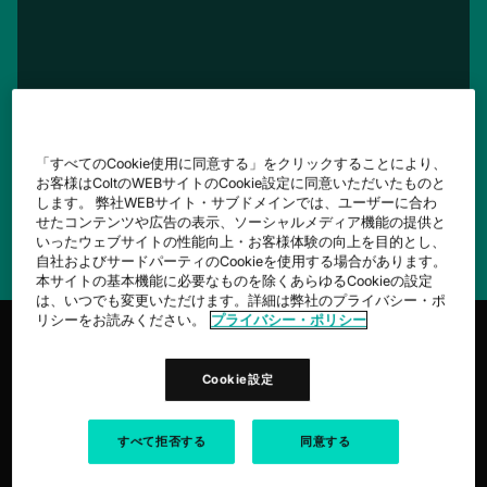
「すべてのCookie使用に同意する」をクリックすることにより、
お客様はColtのWEBサイトのCookie設定に同意いただいたものと
します。 弊社WEBサイト・サブドメインでは、ユーザーに合わ
複雑さをシンプルにし、本当に重要な業務に集
せたコンテンツや広告の表示、ソーシャルメディア機能の提供と
中できるよう支援します。
いったウェブサイトの性能向上・お客様体験の向上を目的とし、
自社およびサードパーティのCookieを使用する場合があります。
本サイトの基本機能に必要なものを除くあらゆるCookieの設定
は、いつでも変更いただけます。詳細は弊社のプライバシー・ポ
リシーをお読みください。
プライバシー・ポリシー
Cookie設定
host
1,100+
コネクテッドデータセンター
すべて拒否する
同意する