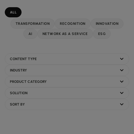
データシート
業種別
docs
デジタル分野の導入事例
詳しく見る
クラウド接続サービス
Topic
製造業
forklift
ALL
リテール(小売)
storefront
ニュースレター
podcasts
ネットワークマップ
map
AAS (オンデマンドサービス)
製薬
pill
TRANSFORMATION
RECOGNITION
INNOVATION
キャピタル・マーケット
monitor
ネットワークステータス
network_check
データシート
docs
WANサービス​
AI
NETWORK AS A SERVICE
ESG
リテール(小売)
storefront
通信
3p
IP VPN
パートナー
handshake
防衛
shield
CPE ソリューション
キャピタル・マーケット
balance
Content Type
運輸・物流
delivery_truck_speed
SD-WAN + SASE
ホールセール & ハイパースケーラー
warehouse
Industries
マネージドLAN​
Product Categories
すべてのネットワークサービス
Solutions
Sort by