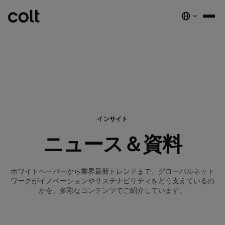
INFRA
スケーラブルなインフラストラクチャ
DIGITAL
AIエコノミーを支える。世界中にスマートでセキュアな接続を提供し
ネットワーク
音声サービス
セキュリティ
グローバルプラットフォーム
ます。
サービス
ネットワーク基盤サービス
デジタルエコシステムを、安全でインテリジェントな単一プラットフ
COLTのネットワーク​
パートナープログラムのご紹介​
インサイト
ESG
実績と成果
ォームに統合します。
注目の製品
ダークファイバー
COLTのカルチャー​
資源
接続・拡張・成長をシンプルにするインテリジェントソリューショ
ニュース＆資料
ダークファイバー
ン。
詳しく見る
インサイト
newsmode
ラックコロケーション
会社概要
fingerprint
NETWORK-AS-A-SERVICE
ソリューション
スペクトラム
nest_true_radiant
顧客事例
auto_stories
ケージコロケーション
事業内容
home
ホワイトペーパーから業界最新トレンドまで、グローバルネット
職場環境を変革する
home_work
イーサネット
ワークがイノベーションやサステナビリティをどう支えているの
COLT WAVE(専用線)
接続サービス​
ニュースルーム
news
かを、多彩なコンテンツでご紹介しています。
COLTのネットワーク
map
インフラの最適化を実現
cable
専用インターネットアクセス
IP トランジット
globe_book
卸売SIP
ドキュメンテーション
network_intelligence
接続を確認
bigtop_updates
未来を守る
encrypted
ネットワークマップを見る
map
イーサネット
IPトランジット
globe_book