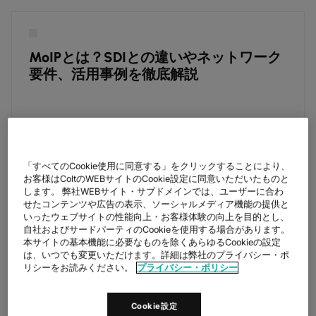
MoIPとは？SDIとの違いやネットワーク
要件、活用事例を徹底解説
COLT
August 3, 2026
「すべてのCookie使用に同意する」をクリックすることにより、
お客様はColtのWEBサイトのCookie設定に同意いただいたものと
します。 弊社WEBサイト・サブドメインでは、ユーザーに合わ
せたコンテンツや広告の表示、ソーシャルメディア機能の提供と
いったウェブサイトの性能向上・お客様体験の向上を目的とし、
自社およびサードパーティのCookieを使用する場合があります。
本サイトの基本機能に必要なものを除くあらゆるCookieの設定
は、いつでも変更いただけます。詳細は弊社のプライバシー・ポ
NEWS
リシーをお読みください。
プライバシー・ポリシー
【記事掲載のお知らせ】CaseHUB.
News：J SPORTS様導入事例
Cookie設定