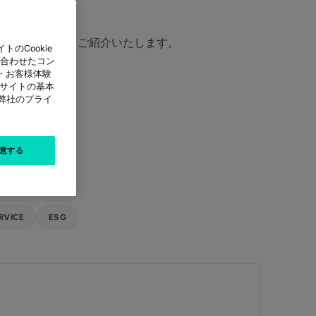
ョンの活用方法ををご紹介いたします。
のCookie
に合わせたコン
・お客様体験
本サイトの基本
は弊社のプライ
意する
RVICE
ESG