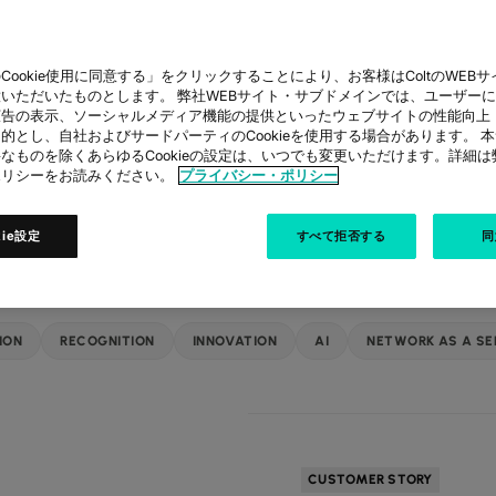
ているお客様の導入事例および、Coltサービス・ソリューシ
Cookie使用に同意する」をクリックすることにより、お客様はColtのWEBサイト
いただいたものとします。 弊社WEBサイト・サブドメインでは、ユーザー
広告の表示、ソーシャルメディア機能の提供といったウェブサイトの性能向上
的とし、自社およびサードパーティのCookieを使用する場合があります。 
なものを除くあらゆるCookieの設定は、いつでも変更いただけます。詳細
ストーリーを伝える
ポリシーをお読みください。
プライバシー・ポリシー
kie設定
すべて拒否する
同
ION
RECOGNITION
INNOVATION
AI
NETWORK AS A SE
CUSTOMER STORY