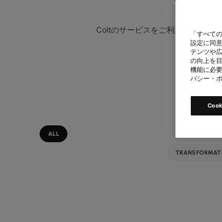
Coltのサービスをご利用いただい
「すべての
設定に同意
テンツや
の向上を目
機能に必要
バシー・
Coo
Topic
ALL
TRANSFORMAT