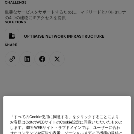
データシート
業種別
docs
CHALLENGE
デジタル分野の導入事例
詳しく見る
クラウド接続サービス
製造業
forklift
重要なサービスをサポートするために、マドリードとバルセロナ
リテール(小売)
storefront
ニュースレター
podcasts
ネットワークマップ
map
の4つの建物にIPアクセスを提供
AAS (オンデマンドサービス)
SOLUTIONS
製薬
pill
キャピタル・マーケット
monitor
ネットワークステータス
network_check
データシート
docs
WANサービス​
リテール(小売)
storefront
OPTIMISE NETWORK INFRASTRUCTURE
通信
3p
IP VPN
パートナー
handshake
SHARE
防衛
shield
CPE ソリューション
キャピタル・マーケット
balance
運輸・物流
delivery_truck_speed
SD-WAN + SASE
ホールセール & ハイパースケーラー
warehouse
マネージドLAN​
すべてのネットワークサービス
ヨーロッパを代表する
「すべてのCookie使用に同意する」をクリックすることにより、
ビジネススクールの1つ
お客様はColtのWEBサイトのCookie設定に同意いただいたものと
します。 弊社WEBサイト・サブドメインでは、ユーザーに合わ
せたコンテンツや広告の表示、ソーシャルメディア機能の提供と