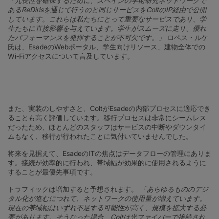
「冗長性を確保するために、スペインの学術研究ネットワークで
あるReDirisを通じて行うのと同じサービスをColtのIP経由で公開
しています。これらは私たちにとって重要なサービスであり、学
生たちに直接影響を与えています。学生がスムーズに走り、優れ
たパフォーマンスを発揮することが不可欠です。」
ロペス・ルケ
氏は、EsadeのWebポータル、学生向けリソース、建物全体での
Wi-Fiアクセスについて言及しています。
また、実装のしやすさと、ColtがEsadeの内部プロセスに適応でき
ることも高く評価しています。移行プロセスは非常にシームレス
だったため、ほとんどのスタッフはサービスの中断やダウンタイ
ムもなく、移行が行われたことに気付いていませんでした。
将来を見据えて、EsadeのITの焦点はデータフローの管理にありま
す。接続が効率的に行われ、帯域幅が効果的に使用されるように
することが最優先事項です。
トラフィックは増加すると予想されます。
「あらゆるもののデジ
タル化が進むにつれて、ネットワークの使用量が増えています。
現在の帯域幅はいずれ不足する可能性が高く、規模を拡大する必
要があります。そうなった場合、Coltは光ファイバーで接続され