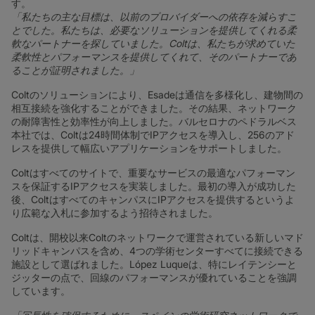
す。
「私たちの主な目標は、以前のプロバイダーへの依存を減らすこ
とでした。私たちは、必要なソリューションを提供してくれる柔
軟なパートナーを探していました。Coltは、私たちが求めていた
柔軟性とパフォーマンスを提供してくれて、そのパートナーであ
ることが証明されました。」
Coltのソリューションにより、Esadeは通信を多様化し、建物間の
相互接続を強化することができました。その結果、ネットワーク
の耐障害性と効率性が向上しました。バルセロナのペドラルベス
本社では、Coltは24時間体制でIPアクセスを導入し、256のアド
レスを提供して幅広いアプリケーションをサポートしました。
Coltはすべてのサイトで、重要なサービスの最適なパフォーマン
スを保証するIPアクセスを実装しました。最初の導入が成功した
後、ColtはすべてのキャンパスにIPアクセスを提供するというよ
り広範な入札に参加するよう招待されました。
Coltは、開校以来Coltのネットワークで運営されている新しいマド
リッドキャンパスを含め、4つの学術センターすべてに接続できる
施設として選ばれました。López Luqueは、特にレイテンシーと
ジッターの点で、回線のパフォーマンスが優れていることを強調
しています。