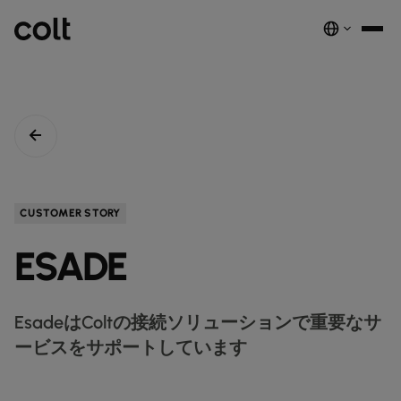
INFRA
スケーラブルなインフラストラクチャ
DIGITAL
AIエコノミーを支える。世界中にスマートでセキュアな接続を提供し
ネットワーク
音声サービス
セキュリティ
グローバルプラットフォーム
ます。
サービス
ネットワーク基盤サービス
デジタルエコシステムを、安全でインテリジェントな単一プラットフ
COLTのネットワーク​
パートナープログラムのご紹介​
ESG
CUSTOMER STORY
実績と成果
ォームに統合します。
注目の製品
ダークファイバー
COLTのカルチャー​
資源
接続・拡張・成長をシンプルにするインテリジェントソリューショ
ESADE
ダークファイバー
ン。
詳しく見る
インサイト
newsmode
ラックコロケーション
会社概要
fingerprint
NETWORK-AS-A-SERVICE
ソリューション
スペクトラム
nest_true_radiant
顧客事例
auto_stories
ケージコロケーション
事業内容
home
職場環境を変革する
home_work
イーサネット
EsadeはColtの接続ソリューションで重要なサ
COLT WAVE(専用線)
接続サービス​
ニュースルーム
news
COLTのネットワーク
map
ービスをサポートしています
インフラの最適化を実現
cable
専用インターネットアクセス
IP トランジット
globe_book
卸売SIP
ドキュメンテーション
network_intelligence
接続を確認
bigtop_updates
未来を守る
encrypted
ネットワークマップを見る
map
イーサネット
IPトランジット
globe_book