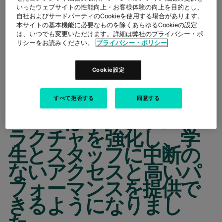
であるSADEは、重要な
いったウェブサイトの性能向上・お客様体験の向上を目的とし、
デジタルサービスをサ
自社およびサードパーティのCookieを使用する場合があります。
本サイトの基本機能に必要なものを除くあらゆるCookieの設定
ポートするために、信
は、いつでも変更いただけます。詳細は弊社のプライバシー・ポ
リシーをお読みください。
プライバシー・ポリシー
頼性が高く安全な接続
ソリューションを必要
Cookie設定
としていました。COLT
との提携により、
すべて拒否する
同意する
ESADEはインフラスト
ラクチャを強化し、学
生とスタッフに中断の
ないアクセスと高いパ
フォーマンスを提供で
きるようになりまし