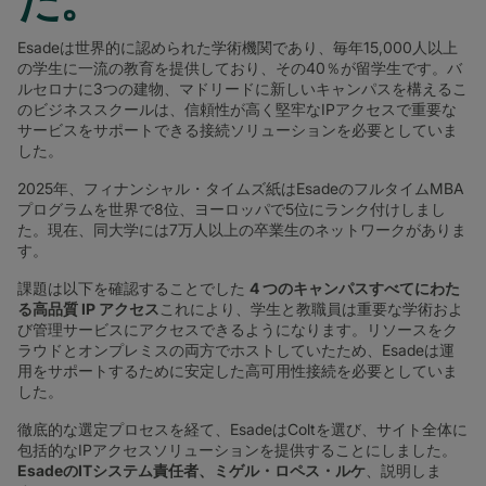
た。
Esadeは世界的に認められた学術機関であり、毎年15,000人以上
の学生に一流の教育を提供しており、その40％が留学生です。バ
ルセロナに3つの建物、マドリードに新しいキャンパスを構えるこ
のビジネススクールは、信頼性が高く堅牢なIPアクセスで重要な
サービスをサポートできる接続ソリューションを必要としていま
した。
2025年、フィナンシャル・タイムズ紙はEsadeのフルタイムMBA
プログラムを世界で8位、ヨーロッパで5位にランク付けしまし
た。現在、同大学には7万人以上の卒業生のネットワークがありま
す。
課題は以下を確認することでした
4 つのキャンパスすべてにわた
る高品質 IP アクセス
これにより、学生と教職員は重要な学術およ
び管理サービスにアクセスできるようになります。リソースをク
ラウドとオンプレミスの両方でホストしていたため、Esadeは運
用をサポートするために安定した高可用性接続を必要としていま
した。
徹底的な選定プロセスを経て、EsadeはColtを選び、サイト全体に
包括的なIPアクセスソリューションを提供することにしました。
EsadeのITシステム責任者、ミゲル・ロペス・ルケ
、説明しま