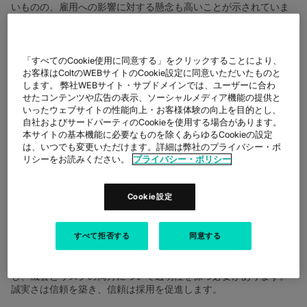
いものの、雇用への影響に対する懸念も高いことが示されていま
す。半数以上（55%）が、将来、AIが自分の役割や一部に取って
代わる可能性があると懸念しています。ザ・
グローバルアベレー
ジ
30% です。1つのメッセージが目立ちます:
進歩は、人々が変
化を通じてどれだけ支えられているかにかかっています
。
「すべてのCookie使用に同意する」をクリックすることにより、
お客様はColtのWEBサイトのCookie設定に同意いただいたものと
コミュニケーションは
します。 弊社WEBサイト・サブドメインでは、ユーザーに合わ
せたコンテンツや広告の表示、ソーシャルメディア機能の提供と
自信につながる
いったウェブサイトの性能向上・お客様体験の向上を目的とし、
自社およびサードパーティのCookieを使用する場合があります。
本サイトの基本機能に必要なものを除くあらゆるCookieの設定
私たちの調査によると、AIの使用方法やその計画について明確に
は、いつでも変更いただけます。詳細は弊社のプライバシー・ポ
伝えている組織は3社に1社だけです。しかし、これらの会話は非
リシーをお読みください。
プライバシー・ポリシー
常に重要です。AI の導入は従業員に対して行うべきであり、従業
員に対して行うべきではありません。AI が日々の仕事にとってど
Cookie設定
のような意味を持つかについての透明性の高いコミュニケーショ
ンは、恐れを理解に置き換えるのに役立ちます。情報を得ている
と感じている従業員は、AIを脅威ではなく機会と見なす傾向がは
すべて拒否する
同意する
るかに高くなります。これは、責任あるAI導入に関する当社の提
言の1つを反映しています。
人を第一に考え、明確に
。リーダーは
従業員の懸念に耳を傾け、AIがどのように役割を変えるかを説明
し、機会とリスクの両方について透明性を保つ必要があります。
誠実さは信頼を築き、信頼は採用を促進します。