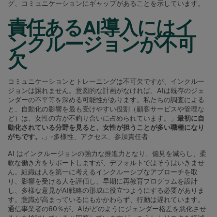
グ、コミュニケーションにギャップがあることを示しています。
責任あるAI導入にはイ
ンクルージョンが不可
欠
コミュニケーションとトレーニングは不可欠ですが、インクルー
ジョンは譲れません。意図的な計画がなければ、AIは既存のジェ
ンダーの不平等を深める可能性があります。私たちの調査による
と、自動化の影響を最も受けやすい役割（顧客サービスや管理な
ど）は、女性の方が不釣り合いに占められています。」
最初に自
動化されている分野を見ると、女性が担うことが多い職種になり
がちです。
.」-多様性、アクセス、参加責任者
AI はインクルージョンの強力な推進力となり、偏見を減らし、柔
軟な働き方をサポートしますが、デフォルトではそうはいきませ
ん。組織は人を第一に考えるインクルーシブなアプローチを取
り、影響を受ける人を評価し、早期に再教育プログラムを設計
し、多様な意見がAI戦略の形成に役立つようにする必要がありま
す。意識が高まっているにもかかわらず、行動は遅れています。
通信事業者の60％が、AIがどのようにジェンダー格差を悪化させ