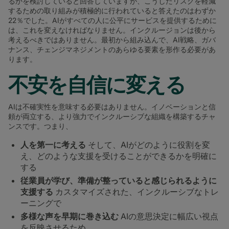
るかを検討していると回答していますが、こうしたリスクを軽減
するための取り組みが積極的に行われていると答えたのはわずか
22％でした。AIがすべての人に公平にサービスを提供するために
は、これを変えなければなりません。インクルージョンは後から
考えるべきではありません。最初から組み込んで、AI戦略、ガバ
ナンス、チェンジマネジメントのあらゆる要素を形作る必要があ
ります。
不安を自信に変える
AIは不確実性を意味する必要はありません。イノベーションと信
頼が両立する、より強力でインクルーシブな組織を構築するチャ
ンスです。つまり、
人を第一に考える
そして、AIがどのように役割を変
え、どのような支援を受けることができるかを明確に
する
従業員が学び、準備が整っていると感じられるように
支援する
カスタマイズされた、インクルーシブなトレ
ーニングで
多様な声を早期に巻き込む
AIの意思決定に幅広い視点
を反映させるため