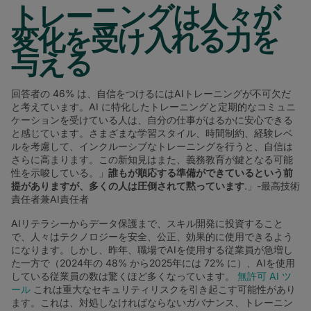
トレーニングは人々が
変化を受け入れる力を
与える
回答者の 46% は、自信をつけるにはAIトレーニングが不可欠だ
と考えています。AI に特化したトレーニングと定期的なコミュニ
ケーションを受けている人は、自分の仕事がはるかに安心できる
と感じています。さまざまな学習スタイル、時間制約、経験レベ
ルを考慮して、インクルーシブなトレーニングを行うと、自信は
さらに高まります。この新知見はまた、義務教育が鍵となる可能
性を示唆している。」
誰もが順応する準備ができているという前
提がありますが、多くの人は圧倒されて黙っています
.」-最高技術
責任者兼AI責任者
AIリテラシーからデータ保護まで、スキル開発に投資すること
で、人々はテクノロジーを安全、公正、効果的に使用できるよう
になります。しかし、昨年、職場でAIを使用する従業員が急増し
た一方で（2024年の 48% から2025年には 72% に）、AIを使用
している従業員の数は驚くほど多くなっています。
無許可 AI ツ
ール
これは重大なセキュリティリスクを引き起こす可能性があり
ます。これは、対処しなければならないガバナンス、トレーニン