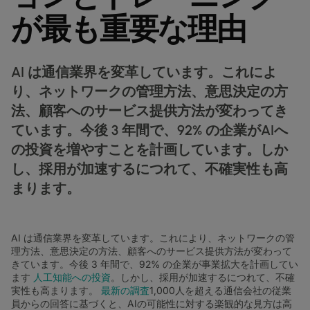
データシート
業種別
docs
デジタル分野の導入事例
詳しく見る
が最も重要な理由
クラウド接続サービス
製造業
forklift
リテール(小売)
storefront
ニュースレター
podcasts
ネットワークマップ
map
AAS (オンデマンドサービス)
製薬
pill
キャピタル・マーケット
monitor
ネットワークステータス
network_check
データシート
docs
WANサービス​
AI は通信業界を変革しています。これによ
リテール(小売)
storefront
通信
3p
IP VPN
り、ネットワークの管理方法、意思決定の方
パートナー
handshake
防衛
法、顧客へのサービス提供方法が変わってき
shield
CPE ソリューション
キャピタル・マーケット
balance
ています。今後 3 年間で、92% の企業がAIへ
運輸・物流
delivery_truck_speed
SD-WAN + SASE
ホールセール & ハイパースケーラー
の投資を増やすことを計画しています。しか
warehouse
し、採用が加速するにつれて、不確実性も高
マネージドLAN​
まります。
すべてのネットワークサービス
AI は通信業界を変革しています。これにより、ネットワークの管
理方法、意思決定の方法、顧客へのサービス提供方法が変わって
きています。今後 3 年間で、92% の企業が事業拡大を計画してい
ます
人工知能への投資
。しかし、採用が加速するにつれて、不確
実性も高まります。
最新の調査
1,000人を超える通信会社の従業
員からの回答に基づくと、AIの可能性に対する楽観的な見方は高