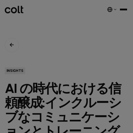
INFRA
スケーラブルなインフラストラクチャ
DIGITAL
AIエコノミーを支える。世界中にスマートでセキュアな接続を提供し
ネットワーク
音声サービス
セキュリティ
グローバルプラットフォーム
ます。
サービス
ネットワーク基盤サービス
デジタルエコシステムを、安全でインテリジェントな単一プラットフ
COLTのネットワーク​
パートナープログラムのご紹介​
ESG
INSIGHTS
実績と成果
ォームに統合します。
注目の製品
ダークファイバー
COLTのカルチャー​
資源
接続・拡張・成長をシンプルにするインテリジェントソリューショ
AI の時代における信
ダークファイバー
ン。
詳しく見る
インサイト
newsmode
ラックコロケーション
会社概要
fingerprint
NETWORK-AS-A-SERVICE
ソリューション
スペクトラム
nest_true_radiant
頼醸成:インクルーシ
顧客事例
auto_stories
ケージコロケーション
事業内容
home
職場環境を変革する
home_work
イーサネット
COLT WAVE(専用線)
接続サービス​
ニュースルーム
ブなコミュニケーシ
news
COLTのネットワーク
map
インフラの最適化を実現
cable
専用インターネットアクセス
IP トランジット
globe_book
卸売SIP
ドキュメンテーション
network_intelligence
接続を確認
bigtop_updates
ョンとトレーニング
未来を守る
encrypted
ネットワークマップを見る
map
イーサネット
IPトランジット
globe_book