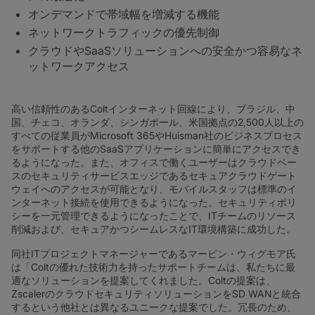
オンデマンドで帯域幅を増減する機能
ネットワークトラフィックの優先制御
クラウドやSaaSソリューションへの安全かつ容易なネ
ットワークアクセス
高い信頼性のあるColtインターネット回線により、ブラジル、中
国、チェコ、オランダ、シンガポール、米国拠点の2,500人以上の
すべての従業員がMicrosoft 365やHuisman社のビジネスプロセス
をサポートする他のSaaSアプリケーションに簡単にアクセスでき
るようになった。また、オフィスで働くユーザーはクラウドベー
スのセキュリティサービスエッジであるセキュアクラウドゲート
ウェイへのアクセスが可能となり、モバイルスタッフは標準のイ
ンターネット接続を使用できるようになった。セキュリティポリ
シーを一元管理できるようになったことで、ITチームのリソース
削減および、セキュアかつシームレスなIT環境構築に成功した。
同社ITプロジェクトマネージャーであるマービン・ウィグモア氏
は「Coltの優れた技術力を持ったサポートチームは、私たちに最
適なソリューションを提案してくれました。Coltの提案は、
ZscalerのクラウドセキュリティソリューションをSD WANと統合
するという他社とは異なるユニークな提案でした。冗長のため、