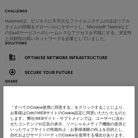
データシート
業種別
docs
デジタル分野の導入事例
詳しく見る
クラウド接続サービス
製造業
forklift
CHALLENGE
リテール(小売)
storefront
ニュースレター
podcasts
ネットワークマップ
map
Huismanは、ビジネスに不可欠なファイルシステムのほぼリアル
AAS (オンデマンドサービス)
製薬
pill
キャピタル・マーケット
monitor
タイムの同期をグローバルにサポートし、Microsoft Teamsなど
ネットワークステータス
network_check
データシート
docs
WANサービス​
のSaaSサービスへのシームレスなアクセスを可能にする、安定性
リテール(小売)
storefront
通信
と信頼性の高いネットワークを必要としていました。
3p
IP VPN
パートナー
handshake
SOLUTIONS
防衛
shield
CPE ソリューション
キャピタル・マーケット
balance
OPTIMISE NETWORK INFRASTRUCTURE
運輸・物流
delivery_truck_speed
SD-WAN + SASE
ホールセール & ハイパースケーラー
warehouse
SECURE YOUR FUTURE
マネージドLAN​
SHARE
すべてのネットワークサービス
「すべてのCookie使用に同意する」をクリックすることにより、
お客様はColtのWEBサイトのCookie設定に同意いただいたものと
します。 弊社WEBサイト・サブドメインでは、ユーザーに合わ
せたコンテンツや広告の表示、ソーシャルメディア機能の提供と
いったウェブサイトの性能向上・お客様体験の向上を目的とし、
自社およびサードパーティのCookieを使用する場合があります。