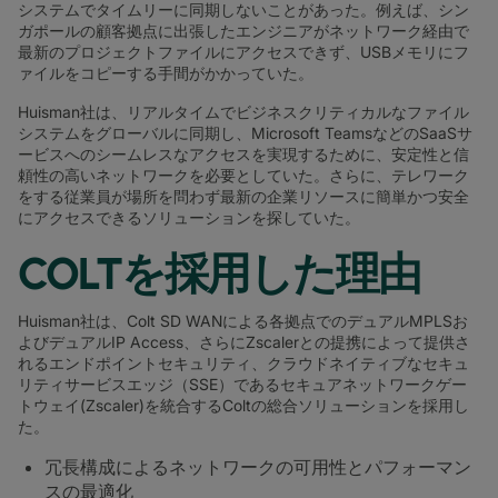
システムでタイムリーに同期しないことがあった。例えば、シン
ガポールの顧客拠点に出張したエンジニアがネットワーク経由で
最新のプロジェクトファイルにアクセスできず、USBメモリにフ
ァイルをコピーする手間がかかっていた。
Huisman社は、リアルタイムでビジネスクリティカルなファイル
システムをグローバルに同期し、Microsoft TeamsなどのSaaSサ
ービスへのシームレスなアクセスを実現するために、安定性と信
頼性の高いネットワークを必要としていた。さらに、テレワーク
をする従業員が場所を問わず最新の企業リソースに簡単かつ安全
にアクセスできるソリューションを探していた。
COLTを採用した理由
Huisman社は、Colt SD WANによる各拠点でのデュアルMPLSお
よびデュアルIP Access、さらにZscalerとの提携によって提供さ
れるエンドポイントセキュリティ、クラウドネイティブなセキュ
リティサービスエッジ（SSE）であるセキュアネットワークゲー
トウェイ(Zscaler)を統合するColtの総合ソリューションを採用し
た。
冗長構成によるネットワークの可用性とパフォーマン
スの最適化