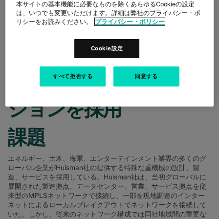
本サイトの基本機能に必要なものを除くあらゆるCookieの設定
は、いつでも変更いただけます。詳細は弊社のプライバシー・ポ
HUISMAN社は、COLT
リシーをお読みください。
プライバシー・ポリシー
SD WANとSECURE
Cookie設定
NETWORK
GATEWAY(ZSCALER)を
すべて拒否する
同意する
統合した総合ソリュー
ションを採用
課題
エネルギー、土木、海軍、エンターテインメント業界の多くのグ
ローバル企業がHuisman社の提供する特殊な重機械の設計、製
造、サービスを採用している。Huisman社は、当初グローバルに
展開された製造拠点、データセンター、営業、サービス拠点を従
来型のMPLSネットワークで接続し、一部を現地調達のインター
ネットによるローカルブレイクアウトでネットワークを接続して
いた。しかし、従来のネットワーク構成では同社地域間の重要な