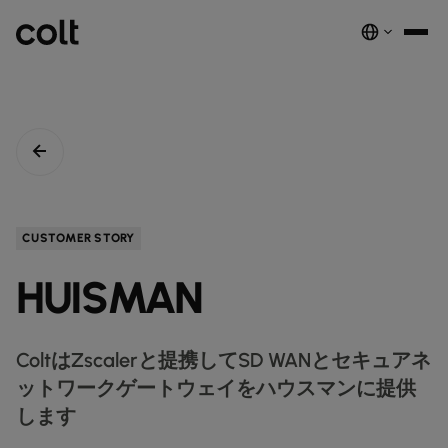
INFRA
スケーラブルなインフラストラクチャ
DIGITAL
AIエコノミーを支える。世界中にスマートでセキュアな接続を提供し
ネットワーク
音声サービス
セキュリティ
グローバルプラットフォーム
ます。
サービス
ネットワーク基盤サービス
デジタルエコシステムを、安全でインテリジェントな単一プラットフ
COLTのネットワーク​
パートナープログラムのご紹介​
ESG
CUSTOMER STORY
実績と成果
ォームに統合します。
注目の製品
ダークファイバー
COLTのカルチャー​
資源
接続・拡張・成長をシンプルにするインテリジェントソリューショ
HUISMAN
ダークファイバー
ン。
詳しく見る
インサイト
newsmode
ラックコロケーション
会社概要
fingerprint
NETWORK-AS-A-SERVICE
ソリューション
スペクトラム
nest_true_radiant
顧客事例
auto_stories
ケージコロケーション
事業内容
home
職場環境を変革する
home_work
イーサネット
ColtはZscalerと提携してSD WANとセキュアネ
COLT WAVE(専用線)
接続サービス​
ニュースルーム
news
COLTのネットワーク
map
ットワークゲートウェイをハウスマンに提供
インフラの最適化を実現
cable
専用インターネットアクセス
IP トランジット
globe_book
卸売SIP
します
ドキュメンテーション
network_intelligence
接続を確認
bigtop_updates
未来を守る
encrypted
ネットワークマップを見る
map
イーサネット
IPトランジット
globe_book