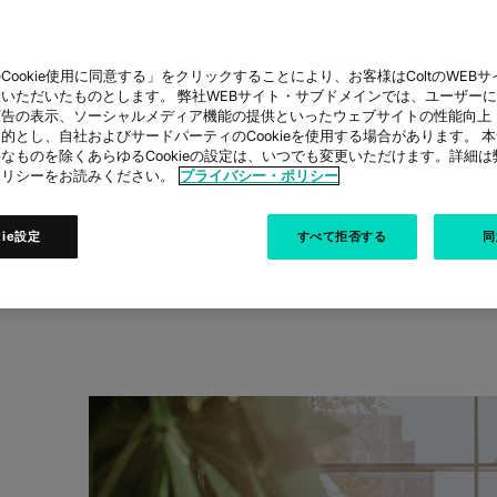
Cookie使用に同意する」をクリックすることにより、お客様はColtのWEBサイト
AWS ヨーロッパ
いただいたものとします。 弊社WEBサイト・サブドメインでは、ユーザー
広告の表示、ソーシャルメディア機能の提供といったウェブサイトの性能向上
的とし、自社およびサードパーティのCookieを使用する場合があります。 
なものを除くあらゆるCookieの設定は、いつでも変更いただけます。詳細
初期接続パート
ポリシーをお読みください。
プライバシー・ポリシー
kie設定
すべて拒否する
同
ud Access が高まるデータ主権ニーズに対応――