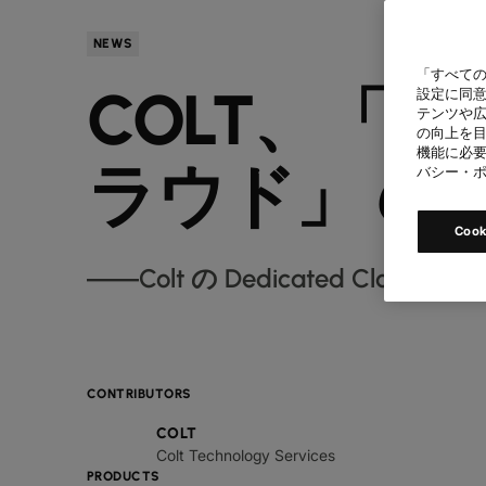
NEWS
「すべての
COLT、「
設定に同意
テンツや
の向上を目
機能に必要
ラウド」 の
バシー・
Coo
――Colt の Dedicated Clo
CONTRIBUTORS
COLT
Colt Technology Services
PRODUCTS