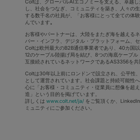
Coltは、グローバルAIエコノミーを支える、卓
し、社会をつなぎ、コミュニティを築き、人々の生
する数千名の社員が、「お客様にとって全ての体験
んでいます
。
お客様やパートナーは、大陸をまたぎ海を越えるネッ
バー・インフラ、デジタル・プラットフォーム、セ
Coltは欧州最大のB2B通信事業者であり、40カ国以
12のケーブル陸揚げ局を結び、8つの海底ケーブ
互接続されているネットワークであるAS3356を
Coltは30年以上前にロンドンで設立され、公平
として運営されています。社会課題と持続可能性へ
心に「お客様・コミュニティ・従業員に想像を超え
造」という目的を掲げています。
詳しくは
www.colt.net/ja/
をご覧頂くか、LinkedI
ミュニティにご参加ください。