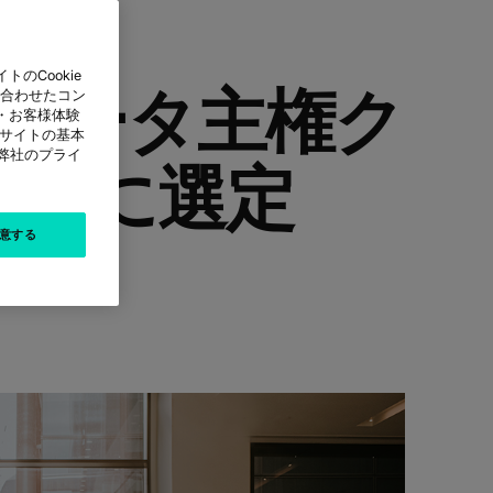
のCookie
・データ主権ク
に合わせたコン
・お客様体験
本サイトの基本
は弊社のプライ
ナーに選定
意する