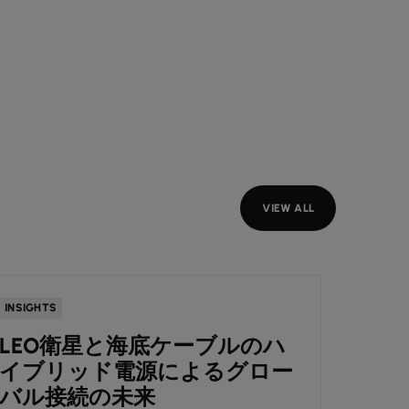
VIEW ALL
INSIGHTS
INSIGH
LEO衛星と海底ケーブルのハ
BC
イブリッド電源によるグロー
信手
バル接続の未来
対応