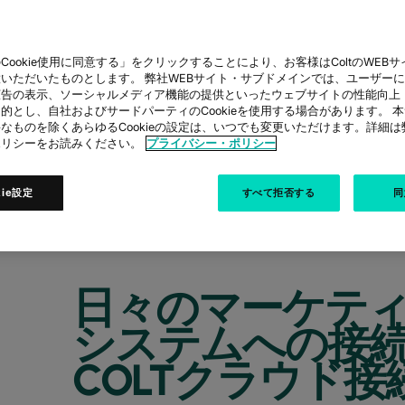
Cookie使用に同意する」をクリックすることにより、お客様はColtのWEBサイト
株式会社
いただいたものとします。 弊社WEBサイト・サブドメインでは、ユーザー
広告の表示、ソーシャルメディア機能の提供といったウェブサイトの性能向上
的とし、自社およびサードパーティのCookieを使用する場合があります。 
なものを除くあらゆるCookieの設定は、いつでも変更いただけます。詳細
ポリシーをお読みください。
プライバシー・ポリシー
ービスを採用し、セキュアかつ、高パフォー
kie設定
すべて拒否する
同
日々のマーケテ
システムへの接
COLTクラウド