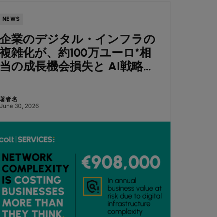
NEWS
NEWS
企業のデジタル・インフラの
Co
複雑化が、約100万ユーロ*相
ート
当の成長機会損失と AI戦略停
に向
滞を招く ― Colt調査
を報
著者名
著者名
June 30, 2026
July 7, 2