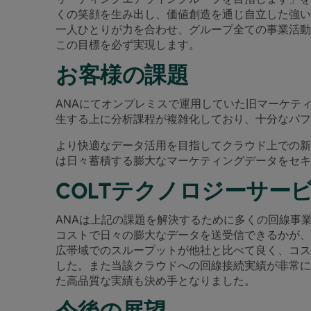
くの笑顔を生み出し、価値創造を通じ自立した強い
一人ひとりが力を合わせ、グループ全ての事業活動
この目標を必ず実現します。
お客様の課題
ANAにてオンプレミスで運用していた旧マーケテ
生する上に分析課程が複雑化しており、十分なパフ
より快適なデータ活用を目指してクラウド上での新
は日々蓄積する膨大なマーケティングデータをセキ
COLTテクノロジーサー
ANAは上記の課題を解決するために多くの回線事
コストで日々の膨大なデータを送受信できるかが、
広帯域でのスループットが他社と比べて良く、コスト
した。また当該クラウドへの回線接続実績が非常に
た高品質な実績も決め手となりました。
今後の展望