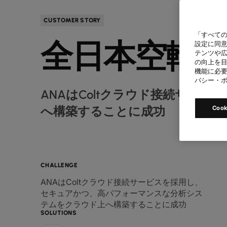
CUSTOMER STORY
「すべての
全日本空輸
設定に同意
テンツや
の向上を目
機能に必要
バシー・
ANAはColtクラウド接続サ
へ構築することに成功
Coo
CHALLENGE
ANAはColtクラウド接続サービスを採用し、
セキュアかつ、高パフォーマンスな分析シス
テムをクラウド上へ構築することに成功
SOLUTIONS