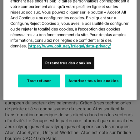
affichant des encarts publicitaires personnalisés correspondant à
votre comportement ainsi qu’à votre profil en ligne et sur les
réseaux sociaux. Vous pouvez cliquer sur le bouton « Accept All
And Continue » ou configurer les cookies. En cliquant sur «
Configure/Reject Cookies », vous avez la possibilité de configurer
ou de rejeter la totalité des cookies, à l’exception des cookies
nécessaires au bon fonctionnement du site. Pour de plus amples
informations, consultez nos règles de confidentialité des
LE DÉFI
données.
https://www.colt.net/fr/legal/data-privacy/
Atos est un leader mondial de la transformation numérique avec
120 000 employés dans 73 pays et un chiffre d'affaires annuel
Paramètres des cookies
de 13 milliards d'euros. Numéro un européen du cloud, de la
cybersécurité et de l'informatique haute performance, le Groupe
fournit des solutions de bout en bout dans le cloud hybride
Tout refuser
Autoriser tous les cookies
orchestré, le Big Data, les applications métier et l'espace de
travail numérique via son usine de transformation numérique,
ainsi que des services transactionnels via Worldline, le leader
européen du secteur des paiements. Grâce à ses technologies
de pointe et à sa connaissance du secteur, Atos soutient la
transformation numérique de ses clients dans tous les secteurs
d'activité. Le Groupe est le partenaire informatique mondial des
Jeux olympiques et paralympiques et opère sous les marques
Atos, Atos Syntel, Unify et Worldline. Atos est coté sur l'indice
boursier CAC 40 de Paris.