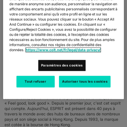
de manière anonyme son audience, personnaliser la navigation en
affichant des encarts publicitaires personnalisés correspondant à
ESPRIT ne se contente pas d'évoluer avec son temps en termes
votre comportement ainsi qu’à votre profil en ligne et sur les
de mode, l'entreprise établit également la norme en matière de
réseaux sociaux. Vous pouvez cliquer sur le bouton « Accept All
processus commerciaux numériques en fournissant à ses
And Continue » ou configurer les cookies. En cliquant sur «
employés une plateforme de communication uniforme à l'aide
Configure/Reject Cookies », vous avez la possibilité de configurer
des services de communication intelligents (CIC) de Colt.
ou de rejeter la totalité des cookies, à l’exception des cookies
nécessaires au bon fonctionnement du site. Pour de plus amples
Tout comme une robe sur mesure, ESPRIT souhaitait une
informations, consultez nos règles de confidentialité des
solution de communication spécialement conçue pour eux : un
données.
https://www.colt.net/fr/legal/data-privacy/
système CIC qui simplifie la communication avec les clients et
propose des formes modernes de collaboration, à la fois externe
Paramètres des cookies
et interne, avec Microsoft Teams.
ESPRIT a été fondé en 1968 par Doug Tompkins et Susie Buell
en Californie. Inspirée par l'esprit révolutionnaire des années
Tout refuser
Autoriser tous les cookies
1960, la marque a développé une philosophie claire, visant à
célébrer les personnes authentiques et une véritable
communauté, conformément à la promesse de la marque :
« Feel good, look good ». Depuis le premier jour, c'est cet esprit
qui compte. Aujourd'hui, ESPRIT est présent dans 40 pays à
travers le monde avec des hubs de bureaux dans de nombreux
pays et son siège social à Hong Kong. Depuis 1993, la marque
est cotée à la bourse de Hong Kong.