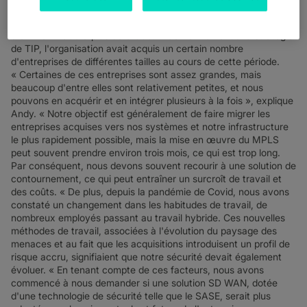
l'entreprise a pratiquement doublé, nous avons acquis de
nombreux autres sites et le nombre d'utilisateurs est passé
d'environ 1 800 à plus de 3 000. » Conformément à la stratégie
de TIP, l'organisation avait acquis un certain nombre
d'entreprises de différentes tailles au cours de cette période.
« Certaines de ces entreprises sont assez grandes, mais
beaucoup d'entre elles sont relativement petites, et nous
pouvons en acquérir et en intégrer plusieurs à la fois », explique
Andy. « Notre objectif est généralement de faire migrer les
entreprises acquises vers nos systèmes et notre infrastructure
le plus rapidement possible, mais la mise en œuvre du MPLS
peut souvent prendre environ trois mois, ce qui est trop long.
Par conséquent, nous devons souvent recourir à une solution de
contournement, ce qui peut entraîner un surcroît de travail et
des coûts. « De plus, depuis la pandémie de Covid, nous avons
constaté un changement dans les habitudes de travail, de
nombreux employés passant au travail hybride. Ces nouvelles
méthodes de travail, associées à l'évolution du paysage des
menaces et au fait que les acquisitions introduisent un profil de
risque accru, signifiaient que notre sécurité devait également
évoluer. « En tenant compte de ces facteurs, nous avons
commencé à nous demander si une solution SD WAN, dotée
d'une technologie de sécurité telle que le SASE, serait plus