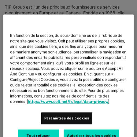
TIP Group est l'un des principaux fournisseurs de services
d'équipement en Europe et au Canada. Fondée en 1968, elle
opère à partir de plus de 130 sites répartis dans 18 pays
d'Europe et du Canada. TIP offre aux clients du secteur du
transport et de la logistique une expérience de guichet unique,
En fonction de la section, du sous-domaine ou de la rubrique de
en proposant une gamme de services, notamment le crédit-bail
notre site que vous visitez, Colt peut utiliser ses propres cookies,
de camions et de remorques, la location, la maintenance et la
ainsi que des cookies tiers, à des fins analytiques pour mesurer
réparation, des solutions numériques et la vente d'équipements
de manière anonyme son audience, personnaliser la navigation en
d'occasion. La société procède à de fréquentes acquisitions et
affichant des encarts publicitaires personnalisés correspondant à
a récemment acquis LAST og TANK AS en Norvège, Savon
votre comportement ainsi qu’à votre profil en ligne et sur les
Rekkahuolto Oy en Finlande et les activités de camions d'Euro-
réseaux sociaux. Vous pouvez cliquer sur le bouton « Accept All
leasing A/S au Danemark.
And Continue » ou configurer les cookies. En cliquant sur «
Configure/Reject Cookies », vous avez la possibilité de configurer
ou de rejeter la totalité des cookies, à l’exception des cookies
nécessaires au bon fonctionnement du site. Pour de plus amples
LE DÉFI : GÉRER LES ACQUISITIONS ET LES
TÉLÉTRAVAILLEURS EN TOUTE SÉCURITÉ
informations, consultez nos règles de confidentialité des
données.
https://www.colt.net/fr/legal/data-privacy/
Colt a déjà fourni à TIP des services MPLS, mais l'organisation a
dû faire face à un environnement en mutation qui a nécessité
une refonte. « Le TIP a considérablement évolué depuis que
Paramètres des cookies
Colt a mis en œuvre nos services MPLS », explique Andy
Wyatt, directeur des systèmes d'information chez TIP. « Au
cours des quatre dernières années, le chiffre d'affaires de
Tout refuser
Autoriser tous les cookies