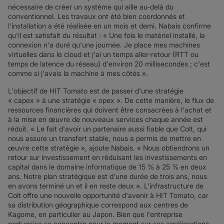
nécessaire de créer un système qui aille au-delà du
conventionnel. Les travaux ont été bien coordonnés et
l'installation a été réalisée en un mois et demi. Nabais confirme
qu'il est satisfait du résultat : « Une fois le matériel installé, la
connexion n'a duré qu'une journée. Je place mes machines
virtuelles dans le cloud et j'ai un temps aller-retour (RTT ou
temps de latence du réseau) d'environ 20 millisecondes ; c'est
comme si j'avais la machine à mes côtés ».
L'objectif de HIT Tomato est de passer d'une stratégie
« capex » à une stratégie « opex ». De cette manière, le flux de
ressources financières qui doivent être consacrées à l'achat et
à la mise en œuvre de nouveaux services chaque année est
réduit. « Le fait d'avoir un partenaire aussi fiable que Colt, qui
nous assure un transfert stable, nous a permis de mettre en
œuvre cette stratégie », ajoute Nabais. « Nous obtiendrons un
retour sur investissement en réduisant les investissements en
capital dans le domaine informatique de 15 % à 25 % en deux
ans. Notre plan stratégique est d'une durée de trois ans, nous
en avons terminé un et il en reste deux ». L'infrastructure de
Colt offre une nouvelle opportunité d'avenir à HIT Tomato, car
sa distribution géographique correspond aux centres de
Kagome, en particulier au Japon. Bien que l'entreprise
portugaise se concentre pour le moment sur ses améliorations