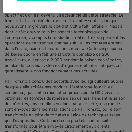
de HIT Tomato. « Nous avons ensuite commencé à identifier un
écosystème de partenaires pour nous aider à atteindre cet
objectif et Colt est devenu un acteur clé de cette stratégie. Le
transfert et la qualité du transfert étaient essentiels lorsque
nous avons migré vers le cloud et Colt a fait l'affaire ». Nabais,
dont le rôle couvre tous les aspects technologiques de
l'entreprise, y compris la production, définit très simplement les
opérations de l'entreprise comme suit : « Les tomates entrent
dans l'usine, puis les tomates en sortent ». Cette simplification
délibérée cache en fait une structure complexe de 200
travailleurs, qui passe à 2 000 pendant la saison des récoltes,
en plus de tous les systèmes d'ingénierie et informatiques qui
garantissent le bon fonctionnement des activités.
HIT Tomato a conclu des accords avec les agriculteurs auprès
desquels elle achète ses produits. L'entreprise fournit les
semences, qui sont le résultat de processus de R&D visant à
optimiser les tomates destinées à ses usines. Pendant la saison
des récoltes, environ dix semaines par an en été, les produits
sont envoyés dans les installations de HIT Tomato, où ils sont
transformés en pâte de tomates à l'aide de techniques telles
que l'évaporation. Certains de ces produits sont ensuite
transformés pour être envoyés directement aux clients,
notamment McDonalds, Domino's et la chaîne de supermarchés