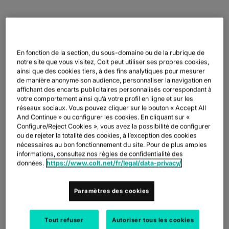
HIT TOMATO FAIT CONFIANCE À COLT POUR SA
En fonction de la section, du sous-domaine ou de la rubrique de
TRANSFORMATION TECHNOLOGIQUE
notre site que vous visitez, Colt peut utiliser ses propres cookies,
ainsi que des cookies tiers, à des fins analytiques pour mesurer
L'entreprise portugaise HIT Tomato possède une longue histoire
de manière anonyme son audience, personnaliser la navigation en
dans le secteur de la transformation des aliments. Elle est le
affichant des encarts publicitaires personnalisés correspondant à
résultat de la fusion de deux usines, Italagro et FIT, situées près
votre comportement ainsi qu’à votre profil en ligne et sur les
de Lisbonne, qui transforment plus de 340 000 tonnes de
réseaux sociaux. Vous pouvez cliquer sur le bouton « Accept All
tomates par an. Depuis 2012, l'entreprise fait partie du groupe
And Continue » ou configurer les cookies. En cliquant sur «
japonais Kagome, leader du marché international, et suit un
Configure/Reject Cookies », vous avez la possibilité de configurer
ambitieux processus de transformation technologique. Ses
ou de rejeter la totalité des cookies, à l’exception des cookies
usines, actives dans le secteur depuis 50 ans, ont dû faire face
nécessaires au bon fonctionnement du site. Pour de plus amples
à des problèmes liés à l'obsolescence. Ils ont entamé la
informations, consultez nos règles de confidentialité des
transformation technique des processus et des équipements en
données.
https://www.colt.net/fr/legal/data-privacy/
2014, en vue de l'IoT (Internet des objets) et de l'industrie 4.0.
Dans le cadre de ce processus, l'entreprise s'est appuyée sur
l'accès cloud dédié de Colt pour sa migration vers le cloud.
Paramètres des cookies
« La transformation est devenue plus efficace l'année dernière,
lorsque nous avons décidé de migrer complètement vers le
Tout refuser
Autoriser tous les cookies
cloud », explique Alexandre Nabais, directeur de la technologie