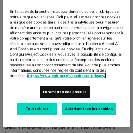
ans que Colt apporte son savoir-faire au festival en tant que
partenaire numérique officiel de la Berlinale. Avec plus de 300
En fonction de la section, du sous-domaine ou de la rubrique de
000 participants se rassemblant dans 19 salles de Berlin, la
notre site que vous visitez, Colt peut utiliser ses propres cookies,
Berlinale se positionne comme le plus grand festival de cinéma
ainsi que des cookies tiers, à des fins analytiques pour mesurer
de manière anonyme son audience, personnaliser la navigation en
public au monde. Durant dix jours, plus de 2 000 projections de
affichant des encarts publicitaires personnalisés correspondant à
films animent cet événement incontournable pour les cinéphiles.
votre comportement ainsi qu’à votre profil en ligne et sur les
La transformation digitale est une réalité bien ancrée dans le
réseaux sociaux. Vous pouvez cliquer sur le bouton « Accept All
festival. La majorité des films sont désormais gérés, stockés et
And Continue » ou configurer les cookies. En cliquant sur «
diffusés numériquement, grâce notamment au réseau de Colt.
Configure/Reject Cookies », vous avez la possibilité de configurer
Ce réseau, interconnecté avec le hub sécurisé de la société et
ou de rejeter la totalité des cookies, à l’exception des cookies
les serveurs du festival, constitue le cœur numérique de la
nécessaires au bon fonctionnement du site. Pour de plus amples
Berlinale. Il garantit une expérience cinématographique fluide et
informations, consultez nos règles de confidentialité des
extraordinaire pour tous.
données.
https://www.colt.net/fr/legal/data-privacy/
Un partenariat technologique de longue date
Paramètres des cookies
Depuis 2009, Colt s'est imposé comme un partenaire crucial de
la Berlinale en fournissant une gamme complète de services qui
soutiennent l'infrastructure technologique du festival. De la
Tout refuser
Autoriser tous les cookies
transmission de données en qualité broadcast à l'accès Internet
sans faille, l'expertise de Colt a joué un rôle déterminant pour
garantir une expérience transparente et mémorable à tous les
visiteurs internationaux. Depuis 16 ans, Cisco connecte la