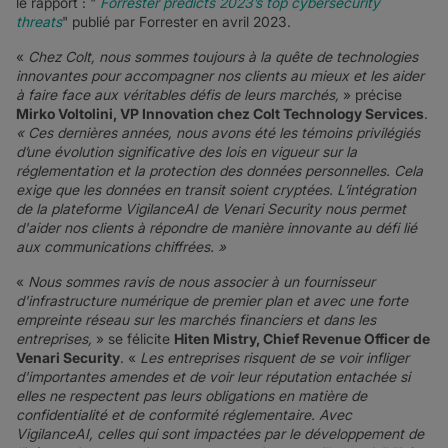
le rapport : "
Forrester predicts 2023’s top cybersecurity
threats
" publié par Forrester en avril 2023.
«
Chez Colt, nous sommes toujours à la quête de technologies
innovantes pour accompagner nos clients au mieux et les aider
à faire face aux véritables défis de leurs marchés,
» précise
Mirko Voltolini, VP Innovation chez Colt Technology Services
.
« Ces dernières années, nous avons été les témoins privilégiés
d’une évolution significative des lois en vigueur sur la
réglementation et la protection des données personnelles. Cela
exige que les données en transit soient cryptées. L’intégration
de la plateforme VigilanceAI de Venari Security nous permet
d'aider nos clients à répondre de manière innovante au défi lié
aux communications chiffrées. »
«
Nous sommes ravis de nous associer à un fournisseur
d'infrastructure numérique de premier plan et avec une forte
empreinte réseau sur les marchés financiers et dans les
entreprises,
» se félicite
Hiten Mistry, Chief Revenue Officer de
Venari Security
. «
Les entreprises risquent de se voir infliger
d'importantes amendes et de voir leur réputation entachée si
elles ne respectent pas leurs obligations en matière de
confidentialité et de conformité réglementaire. Avec
VigilanceAI, celles qui sont impactées par le développement de