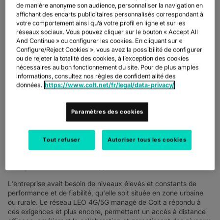
réseau aux entreprises opérant dans des zones rurales et
de manière anonyme son audience, personnaliser la navigation en
difficiles d'accès, telles que les sites de production et de vente
affichant des encarts publicitaires personnalisés correspondant à
au détail.
votre comportement ainsi qu’à votre profil en ligne et sur les
réseaux sociaux. Vous pouvez cliquer sur le bouton « Accept All
Ce nouveau service complète la connectivité fibre de Colt en
And Continue » ou configurer les cookies. En cliquant sur «
offrant aux entreprises d'autres options de secours pour leur
Configure/Reject Cookies », vous avez la possibilité de configurer
infrastructure. Il est idéal pour les organisations qui souhaitent
ou de rejeter la totalité des cookies, à l’exception des cookies
un déploiement rapide*.
nécessaires au bon fonctionnement du site. Pour de plus amples
informations, consultez nos règles de confidentialité des
Managed LEO+ est lancé après des essais concluants avec une
données.
https://www.colt.net/fr/legal/data-privacy/
société biopharmaceutique internationale qui exerce ses
activités dans 30 pays, dont certains sites sont situés dans des
zones rurales auparavant mal desservies par les fournisseurs de
Paramètres des cookies
réseaux. L'entreprise avait besoin d'une infrastructure
numérique sécurisée, durable et à l'épreuve du temps pour
connecter et intégrer ses opérations, pour exécuter des outils et
Tout refuser
Autoriser tous les cookies
des applications et pour partager des données entre les sites
dans des domaines tels que la recherche et le développement
et la gestion de la chaîne d'approvisionnement.
L'entreprise avait besoin de niveaux élevés et constants de
performance et de fiabilité, qu'elle soit située en zone urbaine
ou rurale. Le réseau LEO 4G/5G managé de Colt a répondu à
ces exigences et plus encore, permettant un accès à distance