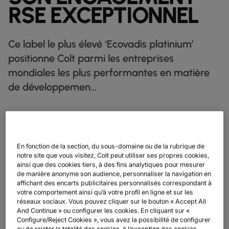
FICHES TECHNIQUES
PAR SECTEUR D'ACTIVITÉ
docs
RSE EXCEPTIONNEL
NOS CLIENTS DIGITAUX
DÉCOUVRIR
TRANSIT IP
globe_book
L'INDUSTRIE MANUFACTURIÈRE
factory
COMMERCE DE DÉTAIL
shoppingmode
LETTRES D'INFORMATION
podcasts
CARTE DU RÉSEAU
map
ETHERNET
L'INDUSTRIE PHARMACEUTIQUE
pill
Ce label le plus élevé ‘Ecovadis platinium’
MARCHÉS DES CAPITAUX
monitor
ÉTAT DU RÉSEAU
network_check
FICHES TECHNIQUES
Docs
DEDICATED CLOUD ACCESS
positionne Colt parmi les entreprises
COMMERCE DE DÉTAIL
shoppingmode
VENTE EN GROS
3p
NOS PARTENAIRES
handshake
mondiales les plus performantes en matière
NETWORK AS A SERVICE
L'INDUSTRIE DE DÉFENSE
castle
de développemen...
MARCHÉS FINANCIERS
account_balance
RÉSEAU ÉTENDU
TRANSPORT & LOGISTIQUE
delivery_truck_speed
VPN IP
WHOLESALE ET HYPERSCALEURS
shopping_cart
>
SOLUTIONS CPE
Ce label le plus élevé ‘Ecovadis platinium’ positionne Colt parmi
les entreprises mondiales les plus performantes en matière de
SD WAN + SASE
En fonction de la section, du sous-domaine ou de la rubrique de
développement durable
notre site que vous visitez, Colt peut utiliser ses propres cookies,
ainsi que des cookies tiers, à des fins analytiques pour mesurer
LAN + LAN SANS FIL
PARIS, LE 26 OCTOBRE
de manière anonyme son audience, personnaliser la navigation en
affichant des encarts publicitaires personnalisés correspondant à
TOUS LES SERVICES RÉSEAU
2022 -
votre comportement ainsi qu’à votre profil en ligne et sur les
réseaux sociaux. Vous pouvez cliquer sur le bouton « Accept All
And Continue » ou configurer les cookies. En cliquant sur «
Le groupe Colt, composé de
Colt Technology Services
et
Colt
Configure/Reject Cookies », vous avez la possibilité de configurer
ou de rejeter la totalité des cookies, à l’exception des cookies