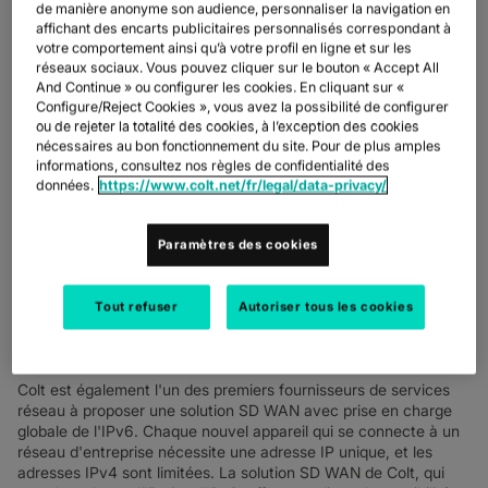
demande en services réseau que connaissent actuellement les
de manière anonyme son audience, personnaliser la navigation en
entreprises à l'échelle mondiale, car nombre d'entre elles
affichant des encarts publicitaires personnalisés correspondant à
s'adaptent à la nouvelle norme du télétravail de masse et à la
votre comportement ainsi qu’à votre profil en ligne et sur les
connexion de dispositifs supplémentaires à leurs réseaux déjà
réseaux sociaux. Vous pouvez cliquer sur le bouton « Accept All
And Continue » ou configurer les cookies. En cliquant sur «
étendus.
Configure/Reject Cookies », vous avez la possibilité de configurer
Cette évolution vers le télétravail signifie que la demande des
ou de rejeter la totalité des cookies, à l’exception des cookies
nécessaires au bon fonctionnement du site. Pour de plus amples
entreprises en solutions de réseaux VoIP est plus forte que
informations, consultez nos règles de confidentialité des
jamais. La disponibilité d'un réseau VoIP SD WAN permet aux
données.
https://www.colt.net/fr/legal/data-privacy/
entreprises d'optimiser leurs infrastructures réseau et vocales
pour une expérience de réunion virtuelle supérieure.
Paramètres des cookies
Le SD WAN de Colt identifie le trafic VoIP critique des
applications VoIP sur le réseau d'un client, en le priorisant pour
améliorer la fiabilité et les performances. Associé à Colt SIP
Tout refuser
Autoriser tous les cookies
Trunking, Colt offre à ses clients une optimisation de la VoIP
grâce à un pilotage dynamique du trafic basé sur le
Mean
Opinion Score
(MoS) sans coût supplémentaire.
Colt est également l'un des premiers fournisseurs de services
réseau à proposer une solution SD WAN avec prise en charge
globale de l'IPv6. Chaque nouvel appareil qui se connecte à un
réseau d'entreprise nécessite une adresse IP unique, et les
adresses IPv4 sont limitées. La solution SD WAN de Colt, qui