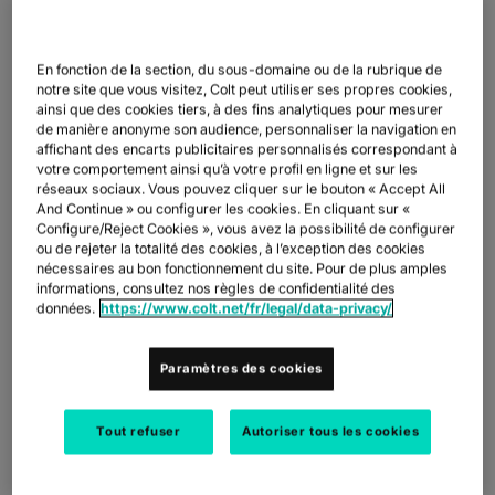
Paris, Le 15 avril 2025
–
Colt Technology Services
(Colt)
renforce son offre de services avec la mise sur le marché dans
plus de 40 pays d’une solution innovante de réseau local
managé.
En fonction de la section, du sous-domaine ou de la rubrique de
notre site que vous visitez, Colt peut utiliser ses propres cookies,
Cette nouvelle solution est idéale pour les entreprises qui
ainsi que des cookies tiers, à des fins analytiques pour mesurer
souhaitent bénéficier des avantages d'un réseau local en
de manière anonyme son audience, personnaliser la navigation en
termes de performance, de sécurité et de rentabilité, sans avoir
affichant des encarts publicitaires personnalisés correspondant à
votre comportement ainsi qu’à votre profil en ligne et sur les
à en assurer la gestion complexe et coûteuse.
réseaux sociaux. Vous pouvez cliquer sur le bouton « Accept All
Colt Managed LAN service associe une infrastructure
And Continue » ou configurer les cookies. En cliquant sur «
Configure/Reject Cookies », vous avez la possibilité de configurer
numérique puissante à une expérience de service simplifiée et
ou de rejeter la totalité des cookies, à l’exception des cookies
sans effort.
nécessaires au bon fonctionnement du site. Pour de plus amples
informations, consultez nos règles de confidentialité des
Les entreprises et les organisations choisissent de plus en plus
données.
https://www.colt.net/fr/legal/data-privacy/
les réseaux locaux pour un partage rapide, efficace et sécurisé
des données en temps réel entre appareils situés dans des
bâtiments de bureaux distants, des administrations locales, des
Paramètres des cookies
sites de production ou industriels, des hôpitaux ou des
magasins.
Tout refuser
Autoriser tous les cookies
Cette tendance tend à s’accélérer Cette tendance se renforce à
mesure que de plus en plus d’entreprises intègrent l’intelligence
artificielle, générant et analysant des volumes croissants de