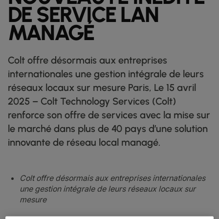
FICHES TECHNIQUES
PAR SECTEUR D'ACTIVITÉ
docs
DE SERVICE LAN
NOS CLIENTS DIGITAUX
DÉCOUVRIR
TRANSIT IP
globe_book
L'INDUSTRIE MANUFACTURIÈRE
factory
COMMERCE DE DÉTAIL
shoppingmode
LETTRES D'INFORMATION
podcasts
MANAGÉ
CARTE DU RÉSEAU
map
ETHERNET
L'INDUSTRIE PHARMACEUTIQUE
pill
MARCHÉS DES CAPITAUX
monitor
ÉTAT DU RÉSEAU
network_check
FICHES TECHNIQUES
Docs
DEDICATED CLOUD ACCESS
COMMERCE DE DÉTAIL
shoppingmode
Colt offre désormais aux entreprises
VENTE EN GROS
3p
NOS PARTENAIRES
handshake
internationales une gestion intégrale de leurs
NETWORK AS A SERVICE
L'INDUSTRIE DE DÉFENSE
castle
MARCHÉS FINANCIERS
account_balance
réseaux locaux sur mesure Paris, Le 15 avril
RÉSEAU ÉTENDU
TRANSPORT & LOGISTIQUE
delivery_truck_speed
2025 – Colt Technology Services (Colt)
VPN IP
WHOLESALE ET HYPERSCALEURS
shopping_cart
renforce son offre de services avec la mise sur
SOLUTIONS CPE
le marché dans plus de 40 pays d’une solution
SD WAN + SASE
innovante de réseau local managé.
LAN + LAN SANS FIL
TOUS LES SERVICES RÉSEAU
Colt offre désormais aux entreprises internationales
une gestion intégrale de leurs réseaux locaux sur
mesure