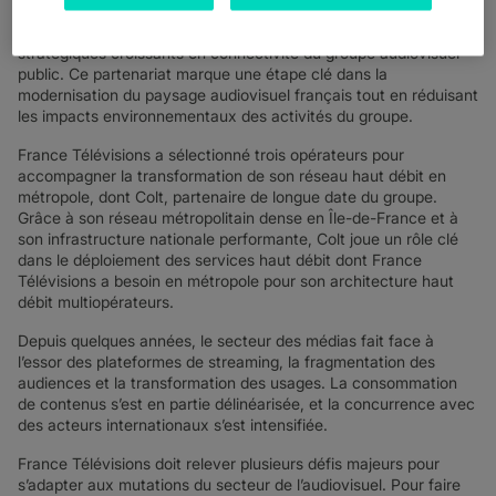
internationale d'infrastructure numérique, annonce avoir été
sélectionnée par France Télévisions pour répondre aux besoins
stratégiques croissants en connectivité du groupe audiovisuel
public. Ce partenariat marque une étape clé dans la
modernisation du paysage audiovisuel français tout en réduisant
les impacts environnementaux des activités du groupe.
France Télévisions a sélectionné trois opérateurs pour
accompagner la transformation de son réseau haut débit en
métropole, dont Colt, partenaire de longue date du groupe.
Grâce à son réseau métropolitain dense en Île-de-France et à
son infrastructure nationale performante, Colt joue un rôle clé
dans le déploiement des services haut débit dont France
Télévisions a besoin en métropole pour son architecture haut
débit multiopérateurs.
Depuis quelques années, le secteur des médias fait face à
l’essor des plateformes de streaming, la fragmentation des
audiences et la transformation des usages. La consommation
de contenus s’est en partie délinéarisée, et la concurrence avec
des acteurs internationaux s’est intensifiée.
France Télévisions doit relever plusieurs défis majeurs pour
s’adapter aux mutations du secteur de l’audiovisuel. Pour faire