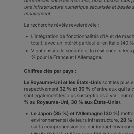
différences entre les marchés, nous faisons tous 
une infrastructure numérique sécurisée et basée su
mouvement
.
La recherche révèle revelerévèle :
L’intégration de fonctionnalités d’IA et de machi
total), avec un intérêt particulier en Italie (40
Vient ensuite la sécurité et la résilience, cit
% pour la France et l'Allemagne.
Chiffres clés par pays :
Le Royaume-Uni et les États-Unis
sont les plus en
respectivement
32 % et 30 %
d'entre eux qui la c
sont également les plus susceptibles à voir leur
% au Royaume-Uni, 30 % aux États-Unis
).
Le Japon (35 %) et l'Allemagne (30 %)
metten
environnemental de leurs infrastructure,
28 % 
sur la compréhension de leur impact environn