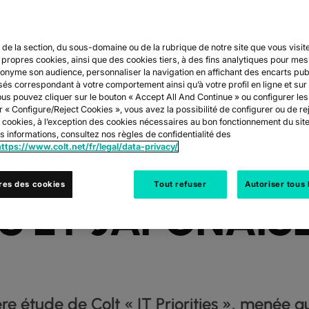
 de la section, du sous-domaine ou de la rubrique de notre site que vous visite
TUDE DE COLT, 
s propres cookies, ainsi que des cookies tiers, à des fins analytiques pour me
onyme son audience, personnaliser la navigation en affichant des encarts publ
és correspondant à votre comportement ainsi qu’à votre profil en ligne et sur
 MONDIALE SUR
us pouvez cliquer sur le bouton « Accept All And Continue » ou configurer les
r « Configure/Reject Cookies », vous avez la possibilité de configurer ou de rej
s cookies, à l’exception des cookies nécessaires au bon fonctionnement du sit
50 000 DOLLAR
 informations, consultez nos règles de confidentialité des
https://www.colt.net/fr/legal/data-privacy/
A, LES ENTREPRI
res des cookies
Tout refuser
Autoriser tous 
S ET JAPONAISE
ière étude de Colt « IT Priorities », menée 