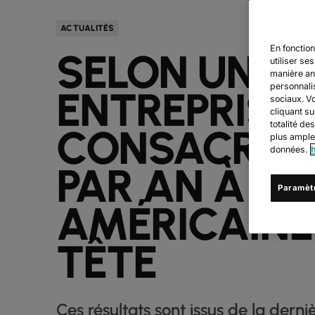
ACTUALITÉS
En fonction
SELON UNE É
utiliser se
manière an
personnalis
ENTREPRISE
sociaux. Vo
cliquant su
totalité de
CONSACRE 7
plus amples
données.
PAR AN À L'I
Paramèt
AMÉRICAINE
TÊTE
Ces résultats sont issus de la dern