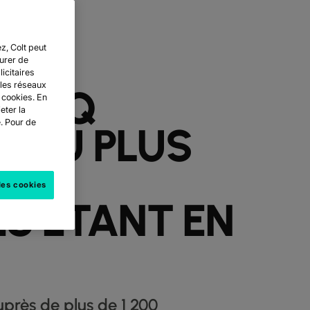
z, Colt peut
UNE
surer de
icitaires
 les réseaux
 CINQ
 cookies. En
eter la
e. Pour de
S OU PLUS
SES
les cookies
S ÉTANT EN
auprès de plus de 1 200