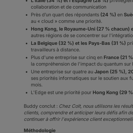
L'Italie (34 %) et l'Espagne (28 %)
privilégien
collaboration et de communication
Près d’un quart des répondants
(24 %)
en
Suè
au « cloud » comme une priorité.
Hong Kong, le Royaume-Uni (27 % chacun) e
autres régions de se concentrer sur l'intégrati
La Belgique (32 %) et les Pays-Bas (31 %)
pri
travailleurs à distance.
Plus d'une entreprise sur cinq en
France (21 %
la compréhension de l'impact du quantum sur 
Une entreprise sur quatre au
Japon (25 %), 2
ses priorités informatiques sur le soutien aux 
mois.
L'Edge est une priorité pour
Hong Kong (29 %)
Buddy conclut :
Chez Colt, nous utilisons les résu
clients, comprendre et anticiper leurs défis afin de
continuer à offrir l'expérience client exceptionnelle
Méthodologie