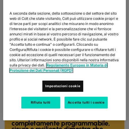
ottenuto lo status di Premier Provider Partner, specificamente
allineato a Meraki SD-WAN. Puoi vedere maggiori dettagli su
Colt e Cisco in questo spazio consultando il
Localizzatore di
A seconda della sezione, della sottosezione o del settore del sito
partner Cisco
web di Colt che state visitando, Colt può utilizzare cookie propri e
di terze parti per scopi analitici che misurano in modo anonimo
l’interesse dei visitatori e la personalizzazione che vi fornisce
annunci mirati in base al vostro percorso di navigazione, al vostro
profilo e ai social network. È possibile fare clic sul pulsante
"Accetta tutto e continua" o configurarli. Cliccando su
Configura/Rifiuta i cookie è possibile configurare o rifiutare tutti i
cookie ad eccezione di quelli necessari per il funzionamento del
sito. Ulteriori informazioni sono disponibili nella nostra Informativa
sulla privacy dei dati.
Regolamento Europeo in Materia di
Protezione dei Dati Personali (RGPD)
Impostazioni cookie
«Siamo orgogliosi della nostra
partnership di lunga data con Colt
perché l'azienda continua a
Rifiuta tutti
Accetta tutti i cookie
spingere i confini dell'innovazione.
Il servizio Colt On Demand
completamente programmabile,
sicuro e resiliente dimostra che