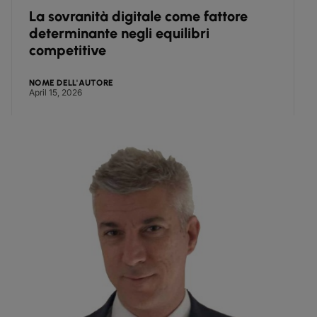
à digitale come fattore
Building hybrid
e negli equilibri
sovereign and 
e
ORE
NOME DELL'AUTORE
March 11, 2026