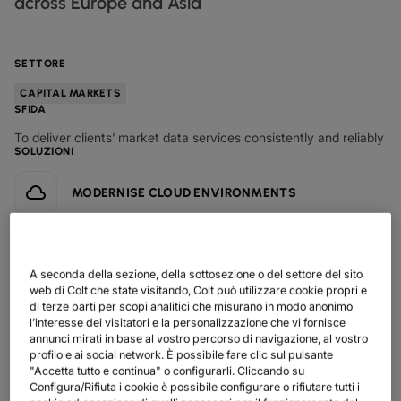
across Europe and Asia
SCHEDE TECNICHE
PER SETTORE
documenti
I NOSTRI CLIENTI DIGITALI
SCOPRI
IP TRANSITO
globe_book
MANIFATTURIERO
factory
RETAIL
shoppingmode
NEWSLETTER
podcast
MAPPA DI RETE
mappa
ETHERNET
SETTORE
FARMACEUTICO
Pill
MERCATI DEI CAPITALI
monitor
STATO DELLA RETE
network_check
SCHEDE TECNICHE
docs
CAPITAL MARKETS
DEDICATED CLOUD ACCESS
VENDITA AL DETTAGLIO
shoppingmode
SFIDA
COMMERCIO ALL'INGROSSO
3p
I NOSTRI PARTNER
handshake
NETWORK AS A SERVICE
To deliver clients’ market data services consistently and reliably
DIFESA
castle
SOLUZIONI
MERCATI DEI CAPITALI
account_balance
RETI SU AMPIA SCALA
TRASPORTI E LOGISTICA
delivery_truck_speed
VPN IP
WHOLESALE E HYPERSCALER
warehouse
MODERNISE CLOUD ENVIRONMENTS
SOLUZIONI CPE
OPTIMISE NETWORK INFRASTRUCTURE
SD?WAN + SASE
CONDIVIDI
A seconda della sezione, della sottosezione o del settore del sito
web di Colt che state visitando, Colt può utilizzare cookie propri e
LAN + WIRELESS LAN
di terze parti per scopi analitici che misurano in modo anonimo
l’interesse dei visitatori e la personalizzazione che vi fornisce
TUTTI I SERVIZI DI RETE
annunci mirati in base al vostro percorso di navigazione, al vostro
profilo e ai social network. È possibile fare clic sul pulsante
"Accetta tutto e continua" o configurarli. Cliccando su
Configura/Rifiuta i cookie è possibile configurare o rifiutare tutti i