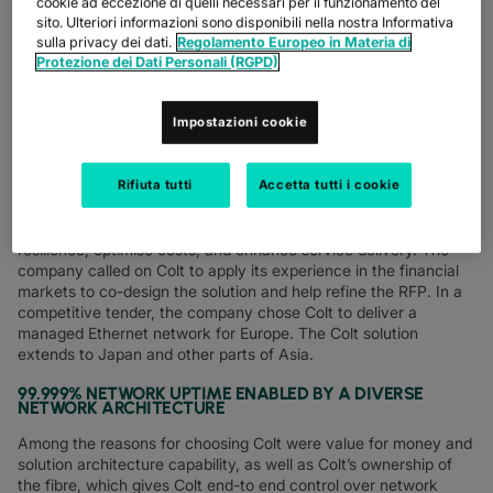
cookie ad eccezione di quelli necessari per il funzionamento del
sito. Ulteriori informazioni sono disponibili nella nostra Informativa
sulla privacy dei dati.
Regolamento Europeo in Materia di
Protezione dei Dati Personali (RGPD)
Thousands of clients around the world including Tier 1 financial
institutions rely on this company for market data and other
Impostazioni cookie
services that underpin their trading activity. To ensure timely
delivery of these business critical services, the company needs
a high-quality, highly available global distribution network. The
Rifiuta tutti
Accetta tutti i cookie
company previously relied on a single global connectivity
provider, but changed its strategy to work with best-in-class
regional providers to improve network performance and
resilience, optimise costs, and enhance service delivery. The
company called on Colt to apply its experience in the financial
markets to co-design the solution and help refine the RFP. In a
competitive tender, the company chose Colt to deliver a
managed Ethernet network for Europe. The Colt solution
extends to Japan and other parts of Asia.
99.999% NETWORK UPTIME ENABLED BY A DIVERSE
NETWORK ARCHITECTURE
Among the reasons for choosing Colt were value for money and
solution architecture capability, as well as Colt’s ownership of
the fibre, which gives Colt end-to end control over network