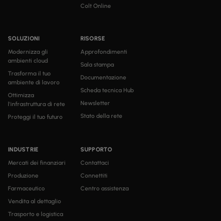
Colt Online
SOLUZIONI
RISORSE
Modernizza gli
Approfondimenti
ambienti cloud
Sala stampa
Trasforma il tuo
Documentazione
ambiente di lavoro
Scheda tecnica Hub
Ottimizza
Newsletter
l'infrastruttura di rete
Stato della rete
Proteggi il tuo futuro
INDUSTRIE
SUPPORTO
Mercati dei finanziari
Contattaci
Produzione
Connettiti
Farmaceutico
Centro assistenza
Vendita al dettaglio
Trasporto e logistica