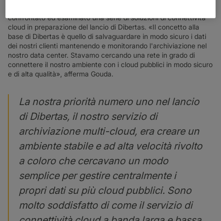
archiviazione che offre libertà e sicurezza. MRI DCS ha
confrontato ed esaminato una serie di soluzioni di connettività
cloud in preparazione del lancio di Dibertas. «Il concetto alla
base di Dibertas è quello di salvaguardare in modo sicuro i dati
dei nostri clienti mantenendo e monitorando l'archiviazione nel
nostro data center. Stavamo cercando una rete in grado di
connettere il nostro ambiente con i cloud pubblici in modo sicuro
e di alta qualità», afferma Gouda.
La nostra priorità numero uno nel lancio
di Dibertas, il nostro servizio di
archiviazione multi-cloud, era creare un
ambiente stabile e ad alta velocità rivolto
a coloro che cercavano un modo
semplice per gestire centralmente i
propri dati su più cloud pubblici. Sono
molto soddisfatto di come il servizio di
connettività cloud a banda larga e bassa