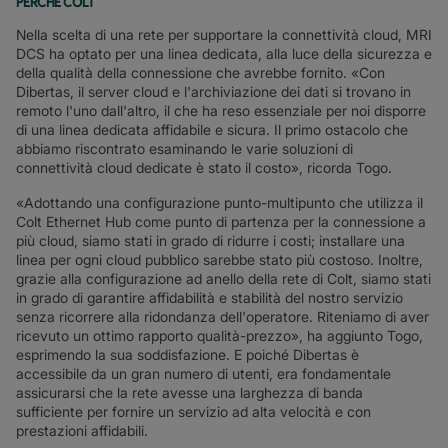
PERCHÉ COLT
Nella scelta di una rete per supportare la connettività cloud, MRI
DCS ha optato per una linea dedicata, alla luce della sicurezza e
della qualità della connessione che avrebbe fornito. «Con
Dibertas, il server cloud e l'archiviazione dei dati si trovano in
remoto l'uno dall'altro, il che ha reso essenziale per noi disporre
di una linea dedicata affidabile e sicura. Il primo ostacolo che
abbiamo riscontrato esaminando le varie soluzioni di
connettività cloud dedicate è stato il costo», ricorda Togo.
«Adottando una configurazione punto-multipunto che utilizza il
Colt Ethernet Hub come punto di partenza per la connessione a
più cloud, siamo stati in grado di ridurre i costi; installare una
linea per ogni cloud pubblico sarebbe stato più costoso. Inoltre,
grazie alla configurazione ad anello della rete di Colt, siamo stati
in grado di garantire affidabilità e stabilità del nostro servizio
senza ricorrere alla ridondanza dell'operatore. Riteniamo di aver
ricevuto un ottimo rapporto qualità-prezzo», ha aggiunto Togo,
esprimendo la sua soddisfazione. E poiché Dibertas è
accessibile da un gran numero di utenti, era fondamentale
assicurarsi che la rete avesse una larghezza di banda
sufficiente per fornire un servizio ad alta velocità e con
prestazioni affidabili.