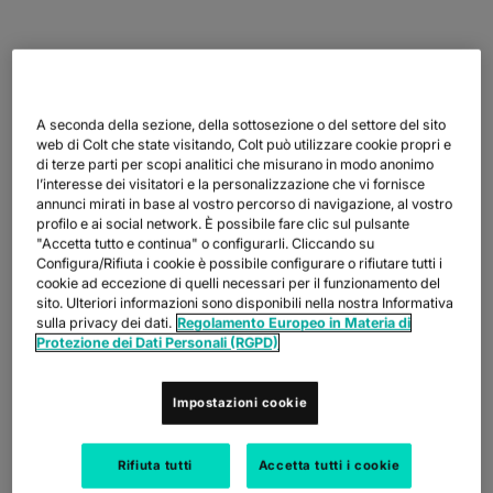
A seconda della sezione, della sottosezione o del settore del sito
Dopo la separazione da Mitsubishi Bank (ora MUFG Bank) nel
web di Colt che state visitando, Colt può utilizzare cookie propri e
1970, il Mitsubishi Research Institute DSC Co., Ltd. (MRI DCS)
di terze parti per scopi analitici che misurano in modo anonimo
ha sfruttato la sua vasta esperienza nel settore bancario, delle
l’interesse dei visitatori e la personalizzazione che vi fornisce
carte di credito e di altri servizi finanziari per espandere le
annunci mirati in base al vostro percorso di navigazione, al vostro
proprie operazioni come società di consulenza che fornisce
profilo e ai social network. È possibile fare clic sul pulsante
soluzioni IT complete per attività come l'outsourcing e il BPO,
"Accetta tutto e continua" o configurarli. Cliccando su
con sede principalmente presso il Chiba Information Center.
Configura/Rifiuta i cookie è possibile configurare o rifiutare tutti i
cookie ad eccezione di quelli necessari per il funzionamento del
L'azienda è stata integrata nel gruppo MRI nel 2004 e la sua
sito. Ulteriori informazioni sono disponibili nella nostra Informativa
missione è aiutare i clienti a crescere attraverso l'ICT, mentre
sulla privacy dei dati.
Regolamento Europeo in Materia di
loro stessi crescono insieme a loro. Hanno lavorato per
Protezione dei Dati Personali (RGPD)
aumentare il valore aziendale dei loro clienti fornendo catene
del valore end-to-end.
Impostazioni cookie
Dibertas è un servizio di archiviazione multi-cloud fornito da
MRI DCS che offre una gestione centralizzata dei dati utilizzati
dai clienti nei vari cloud pubblici e nei servizi on-premise.
Rifiuta tutti
Accetta tutti i cookie
Attraverso la condivisione tra cloud dei dati distribuiti tra i
diversi servizi, i clienti godono dei vantaggi di una soluzione di