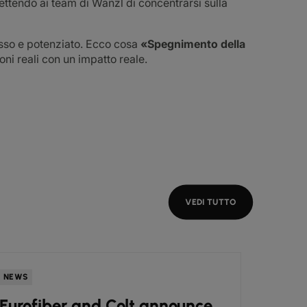
ttendo ai team di Wanzl di concentrarsi sulla
nesso e potenziato. Ecco cosa
«Spegnimento della
oni reali con un impatto reale.
VEDI TUTTO
NEWS
NEWS
Eurofiber and Colt announce
Colt