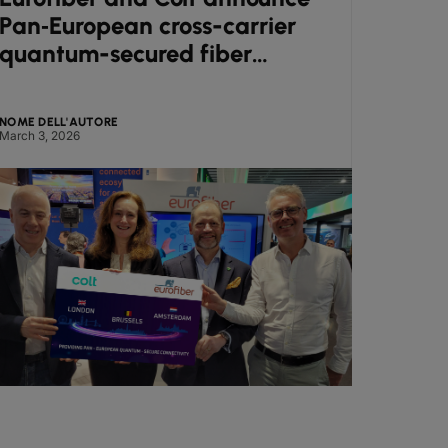
Pan‑European cross-carrier
engi
quantum-secured fiber
cutt
corridor at Mobile World
from
Congress
NOME DELL'AUTORE
NOME DE
March 3, 2026
March 2,