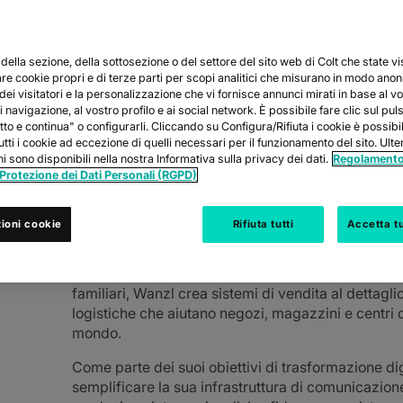
ella sezione, della sottosezione o del settore del sito web di Colt che state vi
are cookie propri e di terze parti per scopi analitici che misurano in modo ano
 dei visitatori e la personalizzazione che vi fornisce annunci mirati in base al v
 navigazione, al vostro profilo e ai social network. È possibile fare clic sul pul
tto e continua" o configurarli. Cliccando su Configura/Rifiuta i cookie è possib
tutti i cookie ad eccezione di quelli necessari per il funzionamento del sito. Ulter
mbiente di lavoro con soluzioni di comunica
i sono disponibili nella nostra Informativa sulla privacy dei dati.
Regolamento
 Protezione dei Dati Personali (RGPD)
ioni cookie
Rifiuta tutti
Accetta tu
Wanzl è l'azienda che si occupa di molte cose essen
spesa che prendi al supermercato ai carrelli per i 
familiari, Wanzl crea sistemi di vendita al dettaglio
logistiche che aiutano negozi, magazzini e centri di
mondo.
Come parte dei suoi obiettivi di trasformazione di
semplificare la sua infrastruttura di comunicazione 