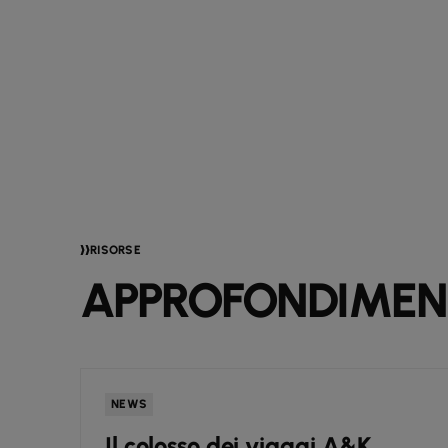
RISORSE
APPROFONDIMENT
NEWS
e
Il colosso dei viaggi A&K