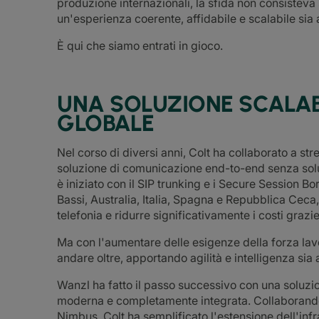
produzione internazionali, la sfida non consisteva s
un'esperienza coerente, affidabile e scalabile sia a
È qui che siamo entrati in gioco.
UNA SOLUZIONE SCALAB
GLOBALE
Nel corso di diversi anni, Colt ha collaborato a st
soluzione di comunicazione end-to-end senza soluzi
è iniziato con il SIP trunking e i Secure Session Bo
Bassi, Australia, Italia, Spagna e Repubblica Ceca
telefonia e ridurre significativamente i costi graz
Ma con l'aumentare delle esigenze della forza la
andare oltre, apportando agilità e intelligenza sia 
Wanzl ha fatto il passo successivo con una soluz
moderna e completamente integrata. Collaborando 
Nimbus, Colt ha semplificato l'estensione dell'inf