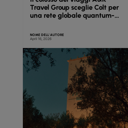
i
Travel Group sceglie Colt per
una rete globale quantum-
safe supportata da Arqit
NOME DELL'AUTORE
April 16, 2026