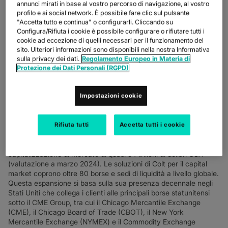
OFFERTI DA COLT PER
annunci mirati in base al vostro percorso di navigazione, al vostro
OLTRE 80 MERCATI
profilo e ai social network. È possibile fare clic sul pulsante
"Accetta tutto e continua" o configurarli. Cliccando su
GLOBALI
Configura/Rifiuta i cookie è possibile configurare o rifiutare tutti i
cookie ad eccezione di quelli necessari per il funzionamento del
sito. Ulteriori informazioni sono disponibili nella nostra Informativa
12 novembre 2024 — Colt Technology Services, azienda
sulla privacy dei dati.
Regolamento Europeo in Materia di
Protezione dei Dati Personali (RGPD)
globale di infrastrutture digitali, ha annunciato oggi l'espansione
delle sue soluzioni di dati per il mercato dei capitali in due delle
più grandi borse del mondo, il
New York Stock Exchange
Impostazioni cookie
(NYSE)
e il
National Association of Securities Dealers
Automated Quotations (NASDAQ)
, insieme all'Options Price
Reporting Authority (OPRA), aumentando sostanzialmente il suo
Rifiuta tutti
Accetta tutti i cookie
portafoglio globale per questo settore.
Complessivamente, il NYSE e il NASDAQ hanno un valore di
capitalizzazione di mercato di quasi 54 trilioni di dollari USA
(valutazione a marzo 2024). Le soluzioni di Colt per il capital
market coprono oltre 80 borse e sedi di liquidità a livello globale.
Questa espansione si basa sulla sua presenza decennale negli
Stati Uniti che collega i clienti alle principali borse statunitensi
sotto il CME Group, tra cui il Chicago Mercantile Exchange
(CME), il Chicago Board of Trade (CBOT), il New York
Mercantile Exchange (NYMEX) e il Commodity Exchange