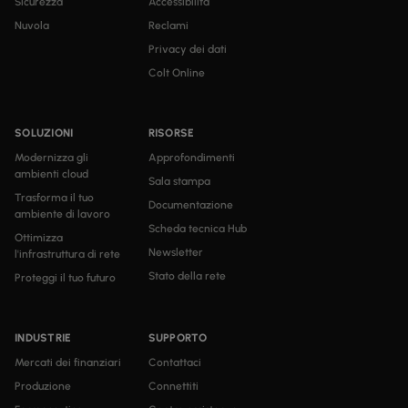
Sicurezza
Accessibilità
Nuvola
Reclami
Privacy dei dati
Colt Online
SOLUZIONI
RISORSE
Modernizza gli
Approfondimenti
ambienti cloud
Sala stampa
Trasforma il tuo
Documentazione
ambiente di lavoro
Scheda tecnica Hub
Ottimizza
Newsletter
l'infrastruttura di rete
Stato della rete
Proteggi il tuo futuro
INDUSTRIE
SUPPORTO
Mercati dei finanziari
Contattaci
Produzione
Connettiti