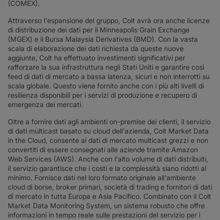
(COMEX).
Attraverso l'espansione del gruppo, Colt avrà ora anche licenze
di distribuzione dei dati per il Minneapolis Grain Exchange
(MGEX) e il Bursa Malaysia Derivatives (BMD). Con la vasta
scala di elaborazione dei dati richiesta da queste nuove
aggiunte, Colt ha effettuato investimenti significativi per
rafforzare la sua infrastruttura negli Stati Uniti e garantire così
feed di dati di mercato a bassa latenza, sicuri e non interrotti su
scala globale. Questo viene fornito anche con i più alti livelli di
resilienza disponibili per i servizi di produzione e recupero di
emergenza dei mercati.
Oltre a fornire dati agli ambienti on-premise dei clienti, il servizio
di dati multicast basato su cloud dell'azienda, Colt Market Data
in the Cloud, consente ai dati di mercato multicast grezzi e non
convertiti di essere consegnati alle aziende tramite Amazon
Web Services (AWS). Anche con l'alto volume di dati distribuiti,
il servizio garantisce che i costi e la complessità siano ridotti al
minimo. Fornisce dati nel loro formato originale all'ambiente
cloud di borse, broker primari, società di trading e fornitori di dati
di mercato in tutta Europa e Asia Pacifico. Combinato con il Colt
Market Data Monitoring System, un sistema robusto che offre
informazioni in tempo reale sulle prestazioni del servizio per i