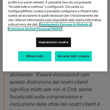
profilo e ai social network. È possibile fare clic sul pulsante
annunciato oggi di essere stata nominata Customers' Choice nel
"Accetta tutto e continua" o configurarli. Cliccando su
rapporto 2024 Gartner Peer Insights™ ‘Voice of the Customer’
Configura/Rifiuta i cookie è possibile configurare o rifiutare tutti i
per i servizi WAN globali. Colt ha ottenuto un punteggio del 96%
cookie ad eccezione di quelli necessari per il funzionamento del
nella valutazione "Willingness to Recommend" basata su 54
sito. Ulteriori informazioni sono disponibili nella nostra Informativa
recensioni dei clienti raccolte in un periodo di 18 mesi fino a
sulla privacy dei dati.
Regolamento Europeo in Materia di
giugno 2024. È uno dei soli due fornitori globali nel rapporto a
Protezione dei Dati Personali (RGPD)
essere riconosciuto con la distinzione Customers' Choice, che
riconosce le aziende che soddisfano o superano la media di
mercato per "Overall Experience" e la media di mercato per
Impostazioni cookie
"User Interest and Adoption".
Rifiuta tutti
Accetta tutti i cookie
Annette Murphy, Chief Commercial
Officer di Colt Technology Services
, ha
dichiarato: “Essere riconosciuti con
questa distinzione dai nostri clienti
significa molto per noi. A Colt, siamo
focalizzati sulla comprensione e
risoluzione delle sfide dei nostri clienti a