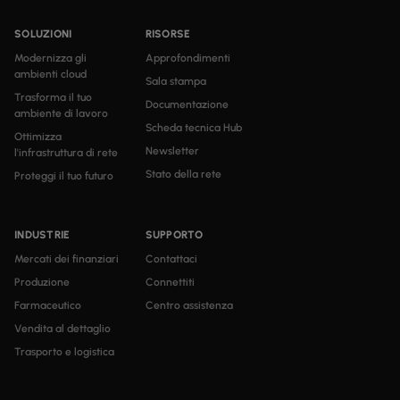
SOLUZIONI
RISORSE
Modernizza gli
Approfondimenti
ambienti cloud
Sala stampa
Trasforma il tuo
Documentazione
ambiente di lavoro
Scheda tecnica Hub
Ottimizza
Newsletter
l'infrastruttura di rete
Stato della rete
Proteggi il tuo futuro
INDUSTRIE
SUPPORTO
Mercati dei finanziari
Contattaci
Produzione
Connettiti
Farmaceutico
Centro assistenza
Vendita al dettaglio
Trasporto e logistica