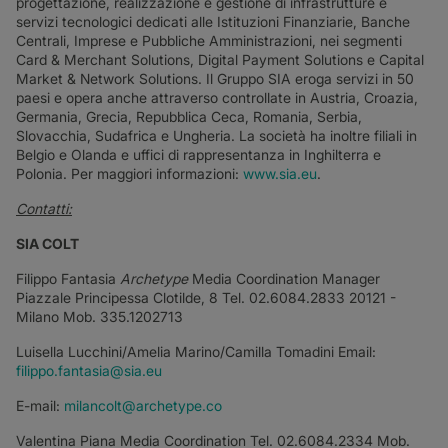
progettazione, realizzazione e gestione di infrastrutture e
servizi tecnologici dedicati alle Istituzioni Finanziarie, Banche
Centrali, Imprese e Pubbliche Amministrazioni, nei segmenti
Card & Merchant Solutions, Digital Payment Solutions e Capital
Market & Network Solutions. Il Gruppo SIA eroga servizi in 50
paesi e opera anche attraverso controllate in Austria, Croazia,
Germania, Grecia, Repubblica Ceca, Romania, Serbia,
Slovacchia, Sudafrica e Ungheria. La società ha inoltre filiali in
Belgio e Olanda e uffici di rappresentanza in Inghilterra e
Polonia. Per maggiori informazioni:
www.sia.eu
.
Contatti:
SIA COLT
Filippo Fantasia
Archetype
Media Coordination Manager
Piazzale Principessa Clotilde, 8 Tel. 02.6084.2833 20121 -
Milano Mob. 335.1202713
Luisella Lucchini/Amelia Marino/Camilla Tomadini Email:
filippo.fantasia@sia.eu
E-mail:
milancolt@archetype.co
Valentina Piana Media Coordination Tel. 02.6084.2334 Mob.