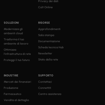
Privacy dei dati
Colt Online
SOLUZIONI
RISORSE
Modernizza gli
Approfondimenti
ambienti cloud
Sala stampa
Trasforma il tuo
Documentazione
ambiente di lavoro
Scheda tecnica Hub
Ottimizza
Newsletter
l'infrastruttura di rete
Stato della rete
Proteggi il tuo futuro
INDUSTRIE
SUPPORTO
Mercati dei finanziari
Contattaci
Produzione
Connettiti
Farmaceutico
Centro assistenza
Vendita al dettaglio