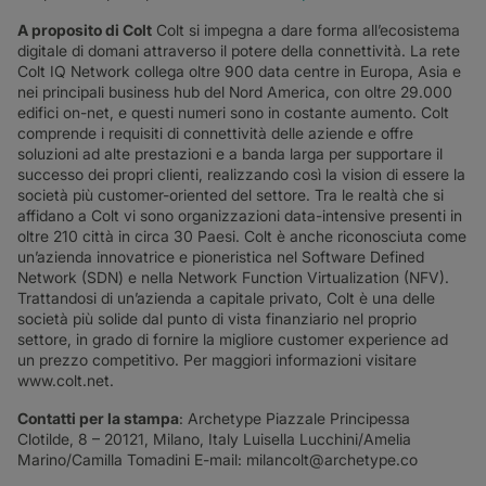
A proposito di Colt
Colt si impegna a dare forma all’ecosistema
digitale di domani attraverso il potere della connettività. La rete
Colt IQ Network collega oltre 900 data centre in Europa, Asia e
nei principali business hub del Nord America, con oltre 29.000
edifici on-net, e questi numeri sono in costante aumento. Colt
comprende i requisiti di connettività delle aziende e offre
soluzioni ad alte prestazioni e a banda larga per supportare il
successo dei propri clienti, realizzando così la vision di essere la
società più customer-oriented del settore. Tra le realtà che si
affidano a Colt vi sono organizzazioni data-intensive presenti in
oltre 210 città in circa 30 Paesi. Colt è anche riconosciuta come
un’azienda innovatrice e pioneristica nel Software Defined
Network (SDN) e nella Network Function Virtualization (NFV).
Trattandosi di un’azienda a capitale privato, Colt è una delle
società più solide dal punto di vista finanziario nel proprio
settore, in grado di fornire la migliore customer experience ad
un prezzo competitivo. Per maggiori informazioni visitare
www.colt.net.
Contatti per la stampa
: Archetype Piazzale Principessa
Clotilde, 8 – 20121, Milano, Italy Luisella Lucchini/Amelia
Marino/Camilla Tomadini E-mail: milancolt@archetype.co