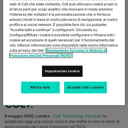
IMPORTANTE PER IL
web di Colt che state visitando, Colt può utilizzare cookie propri e
di terze parti per scopi analitici che misurano in modo anonimo
CLOUD NETWORKING,
l’interesse dei visitatori e la personalizzazione che vi fornisce
annunci mirati in base al vostro percorso di navigazione, al vostro
POICHÉ LE AZIENDE SI
profilo e ai social network. È possibile fare clic sul pulsante
"Accetta tutto e continua" o configurarli. Cliccando su
STANNO IMPEGNANDO
Configura/Rifiuta i cookie è possibile configurare o rifiutare tutti i
cookie ad eccezione di quelli necessari per il funzionamento del
AD ADOTTARE
sito. Ulteriori informazioni sono disponibili nella nostra Informativa
sulla privacy dei dati.
Regolamento Europeo in Materia di
STRATEGIE CLOUD-
Protezione dei Dati Personali (RGPD)
FIRST – QUESTO IL
QUADRO CHE EMERGE
Impostazioni cookie
DA UNA RICERCA
Rifiuta tutti
Accetta tutti i cookie
COMMISSIONATA DA
COLT.
6 maggio 2020, Londra
–
Colt Technology Services
ha
pubblicato oggi una nuova ricerca che mette in luce lo stato di
avanzamento del cloud computing nel 2020.