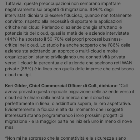
Tuttavia, queste preoccupazioni non sembrano impattare
negativamente sui progetti di migrazione. Il 96% degli
intervistati dichiara di essere fiducioso, quando non totalmente
convinto, rispetto alla necessità di spostare le applicazioni
critiche nel cloud. Parlando di aziende che già sfruttano le
potenzialità del cloud, quasi la metà delle aziende intervistate
(44%) ha spostato il 50-70% dei propri processi business-
critical nel cloud. Lo studio ha anche scoperto che l'86% delle
aziende sta adottando un approccio multi-cloud e molte
organizzazioni stanno privilegiando una connettività privata
verso il cloud: la percentuale di aziende che scelgono reti WAN
private (88%) è in linea con quella delle imprese che gestiscono
cloud multipli.
Keri Gilder, Chief Commercial Officer di Colt, dichiara:
“Colt
aveva previsto questa epocale migrazione delle aziende verso il
cloud ed è chiaro dalla nostra ricerca che il cloud sia
perfettamente in linea, o addirittura supera, le loro aspettative.
Evidentemente la fiducia è alta dal momento che i soggetti
interessati stanno programmando i loro prossimi progetti di
migrazione - e la maggior parte ne inizierà uno in meno di nove
mesi.
“Non mi ha sorpreso che la connettività e la sicurezza siano