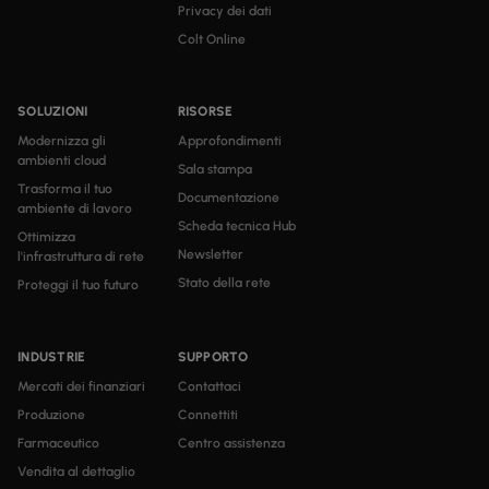
Privacy dei dati
Colt Online
SOLUZIONI
RISORSE
Modernizza gli
Approfondimenti
ambienti cloud
Sala stampa
Trasforma il tuo
Documentazione
ambiente di lavoro
Scheda tecnica Hub
Ottimizza
Newsletter
l'infrastruttura di rete
Stato della rete
Proteggi il tuo futuro
INDUSTRIE
SUPPORTO
Mercati dei finanziari
Contattaci
Produzione
Connettiti
Farmaceutico
Centro assistenza
Vendita al dettaglio