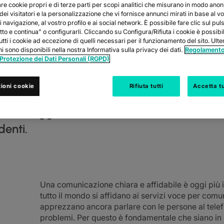
are cookie propri e di terze parti per scopi analitici che misurano in modo ano
 dei visitatori e la personalizzazione che vi fornisce annunci mirati in base al v
 navigazione, al vostro profilo e ai social network. È possibile fare clic sul pul
tto e continua" o configurarli. Cliccando su Configura/Rifiuta i cookie è possib
I DA CONSIDER
tutti i cookie ad eccezione di quelli necessari per il funzionamento del sito. Ulter
i sono disponibili nella nostra Informativa sulla privacy dei dati.
Regolamento
 Protezione dei Dati Personali (RGPD)
UN SERVIZIO V
ioni cookie
Rifiuta tutti
Accetta tu
le è oggi fonamentale: i team di tutto il m
denti.
Una comunicazione chiara e affidabile è oggi più i
tutto il mondo si affidano ai servizi voce per comun
apprezzano ancora parlare con le persone al telefo
problemi. Per questo è fondamentale che siano in 