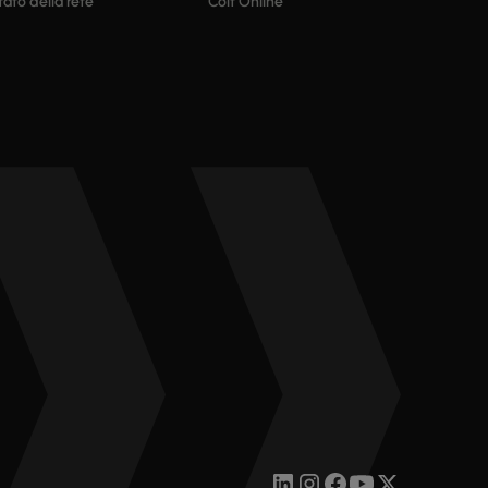
tato della rete
Colt Online