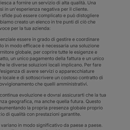
esca a fornire un servizio di alta qualità. Una
i in un'esperienza negativa per il cliente.
 sfide può essere complicato e può distogliere
 abbiamo creato un elenco in tre punti di ciò che
voce per la tua azienda:
enziale essere in grado di gestire e coordinare
farlo in modo efficace è necessaria una soluzione
nitore globale, per coprire tutte le esigenze e
ratto, un unico pagamento della fattura e un unico
che le diverse soluzioni locali implicano. Per fare
’esigenza di avere servizi o apparecchiature
re locale e di sottoscrivere un costoso contratto di
rovvigionamento che quelli amministrativi.
continua evoluzione e dovrai assicurarti che la tua
enza geografica, ma anche quella futura. Questo
te aumentando la propria presenza globale proprio
io di qualità con prestazioni garantite.
 variano in modo significativo da paese a paese.