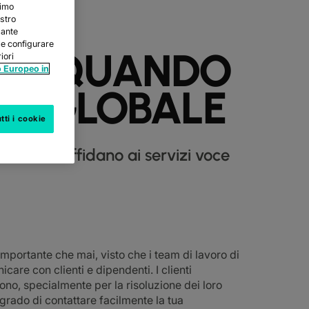
nimo
ostro
sante
ile configurare
ARE QUANDO
iori
 Europeo in
OCE GLOBALE
tti i cookie
ondo si affidano ai servizi voce
mportante che mai, visto che i team di lavoro di
icare con clienti e dipendenti. I clienti
no, specialmente per la risoluzione dei loro
grado di contattare facilmente la tua