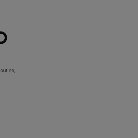
O
outine,