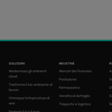
SOLUZIONI
INDUSTRIE
R
Modernizza gli ambienti
Mercati dei finanziari
A
cloud
Produzione
S
Trasforma il tuo ambiente di
Farmaceutico
D
lavoro
Vendita al dettaglio
S
Ottimizza l'infrastruttura di
rete
Trasporto e logistica
N
Proteggi il tuo futuro