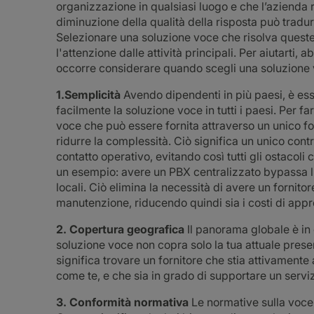
organizzazione in qualsiasi luogo e che l’azienda ri
diminuzione della qualità della risposta può tradurs
Selezionare una soluzione voce che risolva queste
l'attenzione dalle attività principali. Per aiutarti,
occorre considerare quando scegli una soluzione 
1.Semplicità
Avendo dipendenti in più paesi, è ess
facilmente la soluzione voce in tutti i paesi. Per 
voce che può essere fornita attraverso un unico for
ridurre la complessità. Ciò significa un unico cont
contatto operativo, evitando così tutti gli ostacoli 
un esempio: avere un PBX centralizzato bypassa l
locali. Ciò elimina la necessità di avere un fornito
manutenzione, riducendo quindi sia i costi di app
2. Copertura geografica
Il panorama globale è in 
soluzione voce non copra solo la tua attuale pres
significa trovare un fornitore che stia attivamen
come te, e che sia in grado di supportare un serviz
3. Conformità normativa
Le normative sulla voce