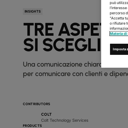
può utilizz
l’interesse
INSIGHTS
percorso di
"Accetta tu
TRE ASPETT
o rifiutare 
informazion
Materia di
SI SCEGLIE 
Impostaz
Una comunicazione chiara e affidabi
per comunicare con clienti e dipen
CONTRIBUTORS
COLT
Colt Technology Services
PRODUCTS