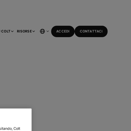
 COLT
RISORSE
ACCEDI
CONTATTACI
sitando, Colt