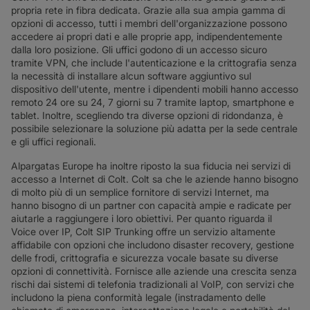
propria rete in fibra dedicata. Grazie alla sua ampia gamma di
opzioni di accesso, tutti i membri dell'organizzazione possono
accedere ai propri dati e alle proprie app, indipendentemente
dalla loro posizione. Gli uffici godono di un accesso sicuro
tramite VPN, che include l'autenticazione e la crittografia senza
la necessità di installare alcun software aggiuntivo sul
dispositivo dell'utente, mentre i dipendenti mobili hanno accesso
remoto 24 ore su 24, 7 giorni su 7 tramite laptop, smartphone e
tablet. Inoltre, scegliendo tra diverse opzioni di ridondanza, è
possibile selezionare la soluzione più adatta per la sede centrale
e gli uffici regionali.
Alpargatas Europe ha inoltre riposto la sua fiducia nei servizi di
accesso a Internet di Colt. Colt sa che le aziende hanno bisogno
di molto più di un semplice fornitore di servizi Internet, ma
hanno bisogno di un partner con capacità ampie e radicate per
aiutarle a raggiungere i loro obiettivi. Per quanto riguarda il
Voice over IP, Colt SIP Trunking offre un servizio altamente
affidabile con opzioni che includono disaster recovery, gestione
delle frodi, crittografia e sicurezza vocale basate su diverse
opzioni di connettività. Fornisce alle aziende una crescita senza
rischi dai sistemi di telefonia tradizionali al VoIP, con servizi che
includono la piena conformità legale (instradamento delle