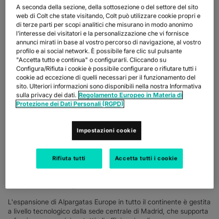
A seconda della sezione, della sottosezione o del settore del sito
web di Colt che state visitando, Colt può utilizzare cookie propri e
di terze parti per scopi analitici che misurano in modo anonimo
l’interesse dei visitatori e la personalizzazione che vi fornisce
annunci mirati in base al vostro percorso di navigazione, al vostro
profilo e ai social network. È possibile fare clic sul pulsante
"Accetta tutto e continua" o configurarli. Cliccando su
Configura/Rifiuta i cookie è possibile configurare o rifiutare tutti i
ALPARGATAS EUROPE OTTIENE UN CALO ISTANTANEO DI
OLTRE IL 50% NELLA FATTURAZIONE VOCALE
cookie ad eccezione di quelli necessari per il funzionamento del
sito. Ulteriori informazioni sono disponibili nella nostra Informativa
Nel 2008, Alpargatas, il produttore brasiliano di calzature, noto
sulla privacy dei dati.
Regolamento Europeo in Materia di
per le sue famose infradito Havaianas, ha deciso di trasformare
Protezione dei Dati Personali (RGPD)
il modello di business che gestiva in tutto il mondo dalle reti di
distribuzione alla propria attività.
Impostazioni cookie
L'azienda ha scelto la Spagna come sede europea per questa
nuova tappa, fondando Alpargatas Europe, con Madrid come
prima e principale sede per il suo lancio nel continente. La
Rifiuta tutti
Accetta tutti i cookie
crescita nel resto d'Europa è stata continua negli ultimi otto
anni, con Alpargatas attualmente presente nel Regno Unito,
Francia, Italia, Portogallo e Germania.
L'espansione di Alpargatas Europe in tutto il continente è gestita
a livello tecnologico dalla sede centrale di Madrid, che supporta