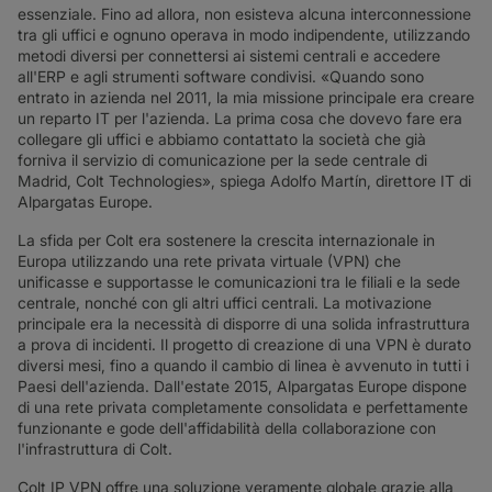
essenziale. Fino ad allora, non esisteva alcuna interconnessione
tra gli uffici e ognuno operava in modo indipendente, utilizzando
metodi diversi per connettersi ai sistemi centrali e accedere
all'ERP e agli strumenti software condivisi. «Quando sono
entrato in azienda nel 2011, la mia missione principale era creare
un reparto IT per l'azienda. La prima cosa che dovevo fare era
collegare gli uffici e abbiamo contattato la società che già
forniva il servizio di comunicazione per la sede centrale di
Madrid, Colt Technologies», spiega Adolfo Martín, direttore IT di
Alpargatas Europe.
La sfida per Colt era sostenere la crescita internazionale in
Europa utilizzando una rete privata virtuale (VPN) che
unificasse e supportasse le comunicazioni tra le filiali e la sede
centrale, nonché con gli altri uffici centrali. La motivazione
principale era la necessità di disporre di una solida infrastruttura
a prova di incidenti. Il progetto di creazione di una VPN è durato
diversi mesi, fino a quando il cambio di linea è avvenuto in tutti i
Paesi dell'azienda. Dall'estate 2015, Alpargatas Europe dispone
di una rete privata completamente consolidata e perfettamente
funzionante e gode dell'affidabilità della collaborazione con
l'infrastruttura di Colt.
Colt IP VPN offre una soluzione veramente globale grazie alla