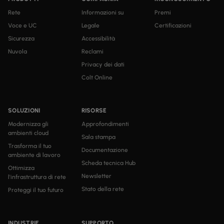
Rete
Informazioni su
Premi
Voce e UC
Legale
Certificazioni
Sicurezza
Accessibilità
Nuvola
Reclami
Privacy dei dati
Colt Online
SOLUZIONI
RISORSE
Modernizza gli
Approfondimenti
ambienti cloud
Sala stampa
Trasforma il tuo
Documentazione
ambiente di lavoro
Scheda tecnica Hub
Ottimizza
Newsletter
l'infrastruttura di rete
Stato della rete
Proteggi il tuo futuro
INDUSTRIE
SUPPORTO