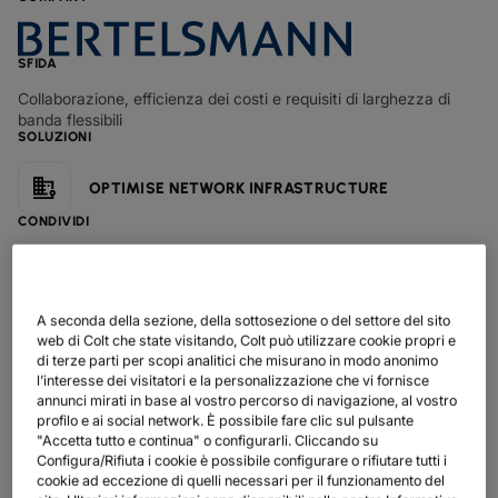
SCHEDE TECNICHE
PER SETTORE
documenti
I NOSTRI CLIENTI DIGITALI
SCOPRI
IP TRANSITO
globe_book
MANIFATTURIERO
factory
RETAIL
shoppingmode
NEWSLETTER
podcast
MAPPA DI RETE
mappa
SFIDA
ETHERNET
FARMACEUTICO
Pill
MERCATI DEI CAPITALI
monitor
STATO DELLA RETE
network_check
Collaborazione, efficienza dei costi e requisiti di larghezza di
SCHEDE TECNICHE
docs
banda flessibili
DEDICATED CLOUD ACCESS
VENDITA AL DETTAGLIO
shoppingmode
COMMERCIO ALL'INGROSSO
3p
SOLUZIONI
I NOSTRI PARTNER
handshake
NETWORK AS A SERVICE
DIFESA
castle
OPTIMISE NETWORK INFRASTRUCTURE
MERCATI DEI CAPITALI
account_balance
RETI SU AMPIA SCALA
TRASPORTI E LOGISTICA
delivery_truck_speed
CONDIVIDI
VPN IP
WHOLESALE E HYPERSCALER
warehouse
SOLUZIONI CPE
SD?WAN + SASE
A seconda della sezione, della sottosezione o del settore del sito
web di Colt che state visitando, Colt può utilizzare cookie propri e
di terze parti per scopi analitici che misurano in modo anonimo
LAN + WIRELESS LAN
l’interesse dei visitatori e la personalizzazione che vi fornisce
annunci mirati in base al vostro percorso di navigazione, al vostro
TUTTI I SERVIZI DI RETE
profilo e ai social network. È possibile fare clic sul pulsante
"Accetta tutto e continua" o configurarli. Cliccando su
Configura/Rifiuta i cookie è possibile configurare o rifiutare tutti i
I REQUISITI DI LARGHEZZA DI BANDA STANNO
cookie ad eccezione di quelli necessari per il funzionamento del
CAMBIANDO NEL SETTORE DEI MEDIA, COLT SD WAN