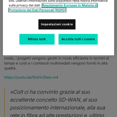
CONSENTE FLESSIBILITÀ A BERTELSMANN
sito. Ulteriori informazioni sono disponibili nella nostra Informativa
sulla privacy dei dati.
Regolamento Europeo in Materia di
Per garantire che le buone idee e i contenuti interessanti si
Protezione dei Dati Personali (RGPD)
diffondano ancora più velocemente, Bertelsmann si affiderà a
Colt SD WAN per collegare in rete i suoi siti in futuro. In un
settore dei media in rapida evoluzione, i tempi di caricamento
Impostazioni cookie
brevi sono fondamentali per il business e l'attenzione.
Connettendosi con SD-WAN, l'IT dell'azienda può controllare in
Rifiuta tutti
Accetta tutti i cookie
modo flessibile i requisiti di larghezza di banda tra i siti. I
dipendenti hanno accesso a tutti gli strumenti di collaborazione
importanti in qualsiasi momento e da qualsiasi luogo. In questo
modo, i progetti vengono gestiti in modo efficiente in termini di
tempo e costi e i contenuti multimediali vengono forniti in alta
qualità.
https://youtu.be/5mHv3heo-m4
«Colt ci ha convinto grazie al suo
eccellente concetto SD-WAN, al suo
posizionamento internazionale, alla sua
rete in fibra ad alte prestazioni e, ultimo