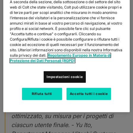
la manutenzione dei sistemi attraverso diverse infrastrutture di
A seconda della sezione, della sottosezione o del settore del sito
servizio, tra cui data center, centri operativi e di monitoraggio
web di Colt che state visitando, Colt può utilizzare cookie propri e
di terze parti per scopi analitici che misurano in modo anonimo
della rete e della sicurezza, contact center e più di 300 sedi in
l’interesse dei visitatori e la personalizzazione che vi fornisce
tutto il Giappone. Sin dagli albori dell'IT in Giappone, Hitachi
annunci mirati in base al vostro percorso di navigazione, al vostro
Systems ha guidato il settore. Grazie alla sua vasta esperienza
profilo e ai social network. È possibile fare clic sul pulsante
nei servizi IT, offre un servizio completo che copre l'intero ciclo
"Accetta tutto e continua" o configurarli. Cliccando su
di vita IT, dalla consulenza sull'implementazione del sistema,
Configura/Rifiuta i cookie è possibile configurare o rifiutare tutti i
alla progettazione, alla creazione, al funzionamento e alla
cookie ad eccezione di quelli necessari per il funzionamento del
manutenzione, fino alle operazioni di help desk. Con il marchio
sito. Ulteriori informazioni sono disponibili nella nostra Informativa
aziendale «Human IT», promuove la digitalizzazione attraverso
sulla privacy dei dati.
Regolamento Europeo in Materia di
la co-creazione, contribuendo alla creazione di una società
Protezione dei Dati Personali (RGPD)
sostenibile.
Impostazioni cookie
Colt ci fornisce reti a banda larga a
bassa latenza sia in Giappone che in altri
Rifiuta tutti
Accetta tutti i cookie
Paesi. Possiamo contare su Colt per un
supporto tecnologico rapido e
ottimizzato, su misura per i progetti di
ciascun utente finale. - Yu Ito,