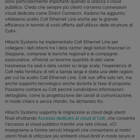
sono particolarmente importanti quando si utilizza il cloud
pubblico. Credo che sempre più clienti vorranno connessioni
cloud dedicate come Direct Connect». Kadono ha aggiunto:
«Abbiamo scelto Colt Ethernet Line anche per la grande
efficienza in termini di costi offerta dall'utilizzo delle strutture di
Colt».
Hitachi Systems ha implementato Colt Ethernet Line per
collegare i dati interni tra i data center degli istituti finanziari in
Giappone, comprese le banche regionali e le compagnie
assicurative. «Poiché un'enorme quantità di dati viene
trasmessa tra sedi e data center su larga scala, l'esperienza di
Colt nella fornitura di reti a banda larga è stata una delle ragioni
per cui ha scelto Colt Ethernet Line. Colt non offre solo reti, ma
anche supporto tecnologico anche durante la fase di proposta.
Possiamo contare su Colt perché condividono informazioni
dettagliate, come la progettazione dei canali di comunicazione,
in modo chiaro e senza ritardi», ha dichiarato Ito.
Hitachi Systems supporta la migrazione al cloud degli utenti
finali sfruttando
Accesso dedicato al cloud di Colt
, che consente
l'accesso al cloud pubblico tramite una rete chiusa. «Ci
impegniamo a fornire servizi integrati che consentano ai nostri
utenti finali di utilizzare più ambienti cloud ibridi in modo sicuro e