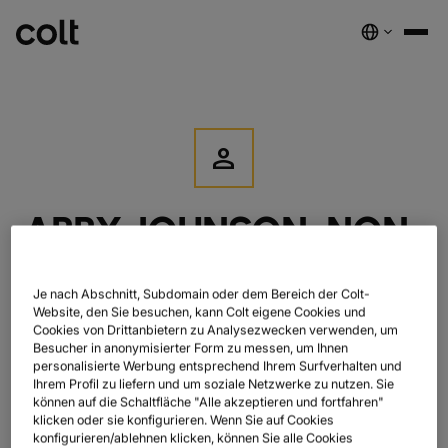
person
INFRA
SKALIERBARE INFRASTRUKTUR
ABBY JOHNSON, NON-
Wir treiben die KI‑Ökonomie voran. Wir liefern intelligente und
sichere Verbindungen weltweit.
EXECUTIVE DIRECTOR
EMPFOHLENE PRODUKTE
Je nach Abschnitt, Subdomain oder dem Bereich der Colt-
Website, den Sie besuchen, kann Colt eigene Cookies und
DUNKLE GLASFASER
Abby Johnson was appointed to the Board on 1 October 2015.
Cookies von Drittanbietern zu Analysezwecken verwenden, um
Abby is President and CEO of FMR LLC, the parent company of
Besucher in anonymisierter Form zu messen, um Ihnen
SPEKTRUM
nest_true_radiant
Fidelity Investments. Abby joined the firm in 1988 and began
personalisierte Werbung entsprechend Ihrem Surfverhalten und
her career as an equity research analyst. She spent a number
Ihrem Profil zu liefern und um soziale Netzwerke zu nutzen. Sie
WELLENLÄNGEN-SERVICES
of years in the company’s asset management division, where
können auf die Schaltfläche "Alle akzeptieren und fortfahren"
she served as president from 2001 to 2005. Abby has held
klicken oder sie konfigurieren. Wenn Sie auf Cookies
GROSSHANDELS‑SIP
various senior management roles at FMR, including as president
konfigurieren/ablehnen klicken, können Sie alle Cookies