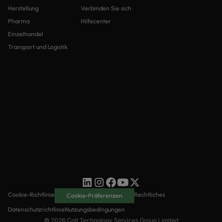
SD-WAN + SASE
Herstellung
Verbinden Sie sich
Pharma
Hilfecenter
LAN + DRAHTLOSES LAN
Einzelhandel
ALLE NETZWERKDIENSTE
Transport und Logistik
Cookie-Richtlinie
Rechtliches
Cookie-Präferenzen
Datenschutzrichtlinie
Nutzungsbedingungen
© 2026 Colt Technology Services Group Limited