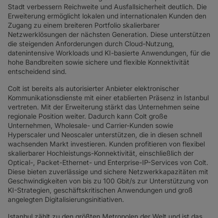
SD-WAN + SASE
Stadt verbessern Reichweite und Ausfallsicherheit deutlich. Die
Erweiterung ermöglicht lokalen und internationalen Kunden den
LAN + DRAHTLOSES LAN
Zugang zu einem breiteren Portfolio skalierbarer
Netzwerklösungen der nächsten Generation. Diese unterstützen
ALLE NETZWERKDIENSTE
die steigenden Anforderungen durch Cloud-Nutzung,
datenintensive Workloads und KI-basierte Anwendungen, für die
hohe Bandbreiten sowie sichere und flexible Konnektivität
entscheidend sind.
Colt ist bereits als autorisierter Anbieter elektronischer
Kommunikationsdienste mit einer etablierten Präsenz in Istanbul
vertreten. Mit der Erweiterung stärkt das Unternehmen seine
regionale Position weiter. Dadurch kann Colt große
Unternehmen, Wholesale- und Carrier-Kunden sowie
Hyperscaler und Neoscaler unterstützen, die in diesen schnell
wachsenden Markt investieren. Kunden profitieren von flexibel
skalierbarer Hochleistungs-Konnektivität, einschließlich der
Optical-, Packet-Ethernet- und Enterprise-IP-Services von Colt.
Diese bieten zuverlässige und sichere Netzwerkkapazitäten mit
Geschwindigkeiten von bis zu 100 Gbit/s zur Unterstützung von
KI-Strategien, geschäftskritischen Anwendungen und groß
angelegten Digitalisierungsinitiativen.
Istanbul zählt zu den größten Metropolen der Welt und ist das