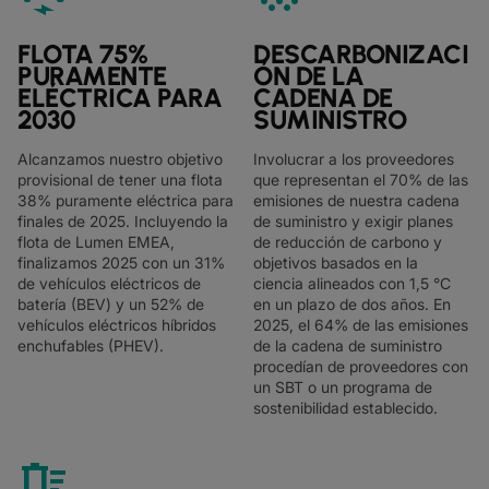
FLOTA 75%
DESCARBONIZACI
PURAMENTE
ÓN DE LA
ELÉCTRICA PARA
CADENA DE
2030
SUMINISTRO
Alcanzamos nuestro objetivo
Involucrar a los proveedores
provisional de tener una flota
que representan el 70% de las
38% puramente eléctrica para
emisiones de nuestra cadena
finales de 2025. Incluyendo la
de suministro y exigir planes
flota de Lumen EMEA,
de reducción de carbono y
finalizamos 2025 con un 31%
objetivos basados en la
de vehículos eléctricos de
ciencia alineados con 1,5 °C
batería (BEV) y un 52% de
en un plazo de dos años. En
vehículos eléctricos híbridos
2025, el 64% de las emisiones
enchufables (PHEV).
de la cadena de suministro
procedían de proveedores con
un SBT o un programa de
sostenibilidad establecido.
delete_sweep