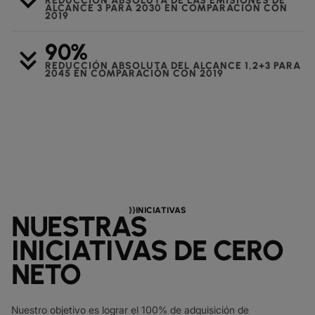
REDUCCIÓN ABSOLUTA DE LAS EMISIONES DE
ALCANCE 3 PARA 2030 EN COMPARACIÓN CON
2019
90%
keyboard_double_arrow_down
REDUCCIÓN ABSOLUTA DEL ALCANCE 1,2+3 PARA
2045 EN COMPARACIÓN CON 2019
INICIATIVAS
NUESTRAS
INICIATIVAS DE CERO
NETO
Nuestro objetivo es lograr el 100% de adquisición de