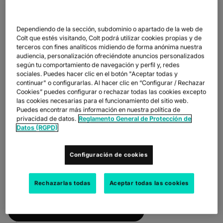
Dependiendo de la sección, subdominio o apartado de la web de
Colt que estés visitando, Colt podrá utilizar cookies propias y de
terceros con fines analíticos midiendo de forma anónima nuestra
CONVERTIRSE EN EL PROVEEDOR
audiencia, personalización ofreciéndote anuncios personalizados
SOSTENIBLE PREFERIDO
según tu comportamiento de navegación y perfil y, redes
sociales. Puedes hacer clic en el botón "Aceptar todas y
Como empresa grande con operaciones globales, queremos dar el
continuar" o configurarlas. Al hacer clic en “Configurar / Rechazar
ejemplo cuando trabajamos con nuestros proveedores, socios, clientes
Cookies” puedes configurar o rechazar todas las cookies excepto
y comunidades para reducir nuestro impacto en el medio ambiente.
las cookies necesarias para el funcionamiento del sitio web.
Puedes encontrar más información en nuestra política de
Tenemos objetivos integrales de cero emisiones netas a corto y largo
privacidad de datos.
Reglamento General de Protección de
plazo aprobados por la iniciativa de objetivos basados en la ciencia
Datos (RGPD)
(SBTi). Nuestro objetivo de cero emisiones netas a largo plazo ha sido
aprobado de acuerdo con el estándar SBTi de cero emisiones netas.
¿POR QUÉ ESTABLECER OBJETIVOS
Configuración de cookies
BASADOS EN LA CIENCIA?
¿QUÉ ES EL ACUERDO DE PARÍS SOBRE EL
CAMBIO CLIMÁTICO?
Rechazarlas todas
Aceptar todas las cookies
SEE OUR 2025 CARBON REDUCTION PLAN