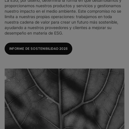
La ESG, por diseño, determina la forma en que desarrollamos y
FICHAS TÉCNICAS
docs
NUESTROS CLIENTES DIGITALES
proporcionamos nuestros productos y servicios y gestionamos
FABRICACIÓN
factory
DESCUBRIR
IP TRÁNSITO
globe_book
nuestro impacto en el medio ambiente. Este compromiso no se
MINORISTA
shoppingmode
BOLETINES INFORMATIVOS
podcasts
MAPA DE RED
map
limita a nuestras propias operaciones: trabajamos en toda
FARMACÉUTICO
pill
ETHERNET
nuestra cadena de valor para crear un futuro más sostenible,
MERCADOS DE CAPITALES
monitor
ESTADO DE LA RED
network_check
FICHAS TÉCNICAS
Docs
ayudando a nuestros proveedores y clientes a mejorar su
MINORISTA
shoppingmode
DEDICATED CLOUD ACCESS
desempeño en materia de ESG.
COMERCIO MAYORISTA
3p
NUESTROS PARTNERS
handshake
DEFENSA
castle
NETWORK AS A SERVICE
INFORME DE SOSTENIBILIDAD 2025
MERCADOS DE CAPITALES
account_balance
REDES DE ÁREA AMPLIA
TRANSPORTE Y LOGÍSTICA
delivery_truck_speed
VPN IP
WHOLESALE Y HYPERSCALERS
warehouse
SOLUCIONES CPE
SD-WAN + SASE
LAN + LAN INALÁMBRICA
TODOS LOS SERVICIOS DE RED