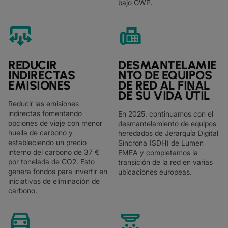
bajo GWP.
fan_indirect
fax
REDUCIR
DESMANTELAMIE
INDIRECTAS
NTO DE EQUIPOS
EMISIONES
DE RED AL FINAL
DE SU VIDA ÚTIL
Reducir las emisiones
indirectas fomentando
En 2025, continuamos con el
opciones de viaje con menor
desmantelamiento de equipos
huella de carbono y
heredados de Jerarquía Digital
estableciendo un precio
Síncrona (SDH) de Lumen
interno del carbono de 37 €
EMEA y completamos la
por tonelada de CO2. Esto
transición de la red en varias
genera fondos para invertir en
ubicaciones europeas.
iniciativas de eliminación de
carbono.
electric_car
detector_co