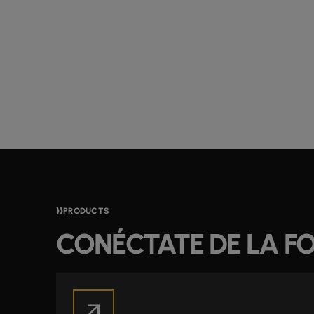
PRODUCTS
CONÉCTATE DE LA F
arrow_outward