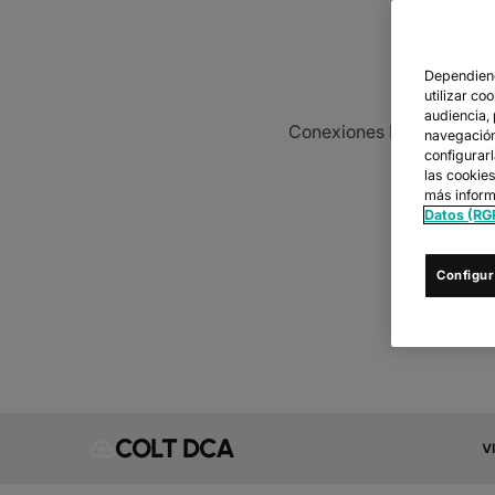
CO
Dependiend
utilizar co
audiencia,
Conexiones Ethernet e IP 
navegación 
configurar
las cookie
más inform
Datos (RG
Configur
COLT DCA
V