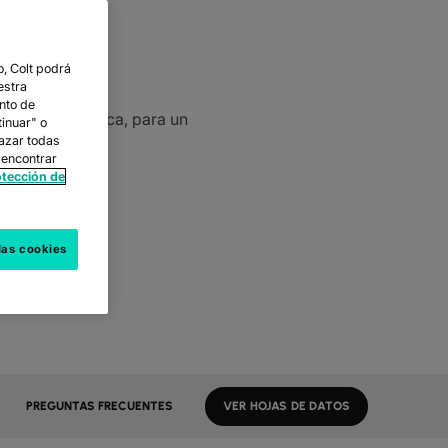
OUD
, Colt podrá
estra
nto de
s de nube pública, para un
tinuar" o
hazar todas
 encontrar
otección de
las cookies
PREGUNTAS FRECUENTES
VER HOJAS DE DATOS