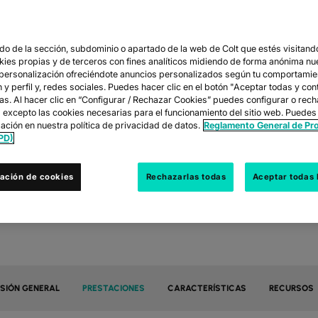
LT DEDICATED CL
ACCESS
o de la sección, subdominio o apartado de la web de Colt que estés visitando
okies propias y de terceros con fines analíticos midiendo de forma anónima nu
 personalización ofreciéndote anuncios personalizados según tu comportamie
privadas, seguras y confiables a los principales proveedore
y perfil y, redes sociales. Puedes hacer clic en el botón "Aceptar todas y con
mayor rendimiento y control.
las. Al hacer clic en “Configurar / Rechazar Cookies” puedes configurar o rec
s excepto las cookies necesarias para el funcionamiento del sitio web. Puedes
ación en nuestra política de privacidad de datos.
Reglamento General de Pr
PD)
CONTACTA CON NOSOTROS
DESCARGA FICHA TÉCNICA
ación de cookies
Rechazarlas todas
Aceptar todas 
ISIÓN GENERAL
PRESTACIONES
CARACTERÍSTICAS
RECURSOS