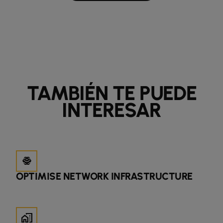
TAMBIÉN TE PUEDE
INTERESAR
network_intelligence
OPTIMISE NETWORK INFRASTRUCTURE
home_work