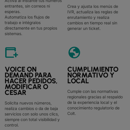
Activa al instante tus números
entrantes, sin correos ni
Crea y ajusta los menús de
esperas.
IVR, actualiza las reglas de
Automatiza los flujos de
enrutamiento y realiza
trabajo e intégralos
cambios en tiempo real sin
directamente en tus propios
generar un ticket.
sistemas.
add_ad
globe
VOICE ON
CUMPLIMIENTO
DEMAND PARA
NORMATIVO Y
HACER PEDIDOS,
LOCAL
MODIFICAR O
CESAR
Cumple con las normativas
regionales gracias al respaldo
de la experiencia local y el
Solicita nuevos números,
conocimiento regulatorio de
realiza cambios o da de baja
Colt.
servicios con solo unos clics,
siempre con total visibilidad y
control.