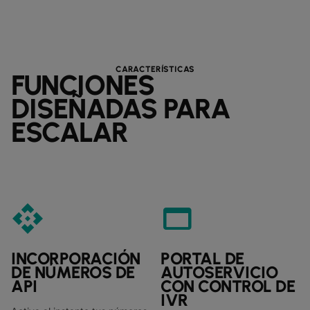
CARACTERÍSTICAS
FUNCIONES
DISEÑADAS PARA
ESCALAR
api
web_asset
INCORPORACIÓN
PORTAL DE
DE NÚMEROS DE
AUTOSERVICIO
API
CON CONTROL DE
IVR