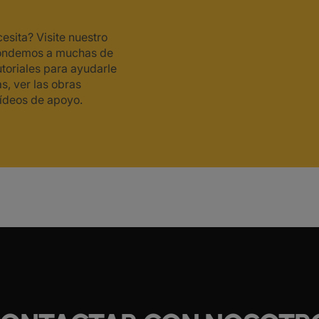
esita? Visite nuestro
spondemos a muchas de
toriales para ayudarle
s, ver las obras
vídeos de apoyo.