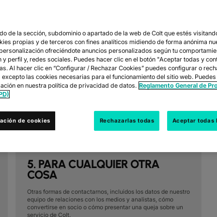
2. LLAMA A UN EQUIPO LOCAL
o de la sección, subdominio o apartado de la web de Colt que estés visitando
okies propias y de terceros con fines analíticos midiendo de forma anónima nu
 personalización ofreciéndote anuncios personalizados según tu comportamie
y perfil y, redes sociales. Puedes hacer clic en el botón "Aceptar todas y con
Llama a cualquiera de nuestras líneas de soporte dedicadas.
las. Al hacer clic en “Configurar / Rechazar Cookies” puedes configurar o rec
Nuestros equipos están siempre disponibles para ofrecerte
s excepto las cookies necesarias para el funcionamiento del sitio web. Puedes
el apoyo que necesitas, cuando lo necesites.
ación en nuestra política de privacidad de datos.
Reglamento General de Pr
PD)
CONSULTA NUESTROS NÚMEROS
ación de cookies
Rechazarlas todas
Aceptar todas 
5. PARA CUALQUIER OTRA
COSA
Otras formas de contactarnos, incluidos los datos de nuestro
equipo de relaciones con los medios y analistas, cómo
convertirse en socio o cómo presentar una queja sobre un
servicio de Colt.