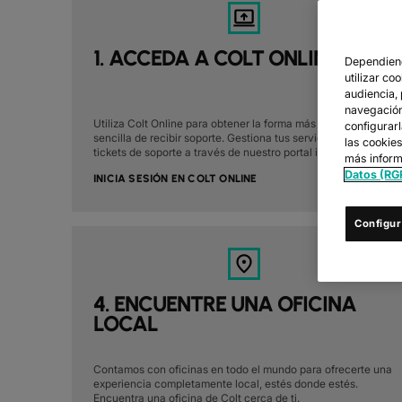
1. ACCEDA A COLT ONLINE
Dependiend
utilizar co
audiencia,
navegación 
Utiliza Colt Online para obtener la forma más rápida y
configurar
sencilla de recibir soporte. Gestiona tus servicios y tus
las cookie
tickets de soporte a través de nuestro portal interactivo
más inform
Datos (RG
INICIA SESIÓN EN COLT ONLINE
Configur
4. ENCUENTRE UNA OFICINA
LOCAL
Contamos con oficinas en todo el mundo para ofrecerte una
experiencia completamente local, estés donde estés.
Encuentra una oficina de Colt cerca de ti.