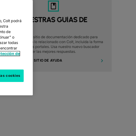
3. LEE NUESTRAS GUÍAS DE
, Colt podrá
AYUDA
estra
nto de
Hemos creado un sitio de documentación dedicado para
tinuar" o
ayudarte con todo lo relacionado con Colt, incluida la forma
hazar todas
de utilizar nuestros portales. Usa nuestro nuevo buscador
 encontrar
con IA para obtener las mejores respuestas.
otección de
VISITA NUESTRO SITIO DE AYUDA
las cookies